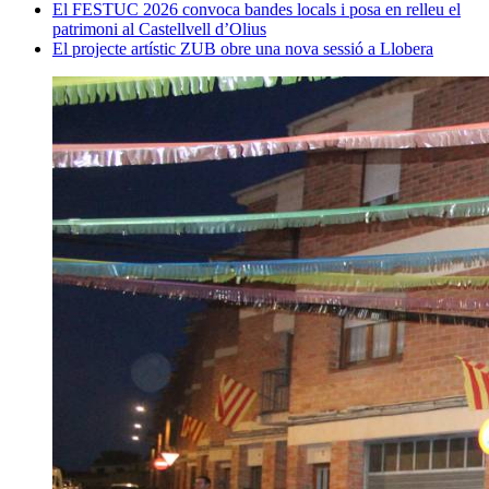
El FESTUC 2026 convoca bandes locals i posa en relleu el
patrimoni al Castellvell d’Olius
El projecte artístic ZUB obre una nova sessió a Llobera