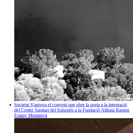
Societat
S'aprova el conveni que obre la porta a la integració
del Centre Sanitari del Solsonès a la Fundació Althaia
Ramon
Estany Montanyà