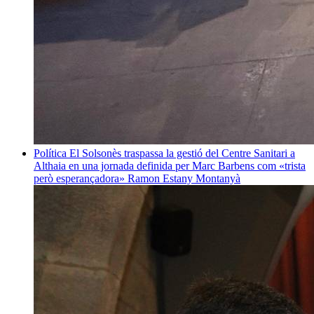
Política
El Solsonès traspassa la gestió del Centre Sanitari a
Althaia en una jornada definida per Marc Barbens com «trista
però esperançadora»
Ramon Estany Montanyà