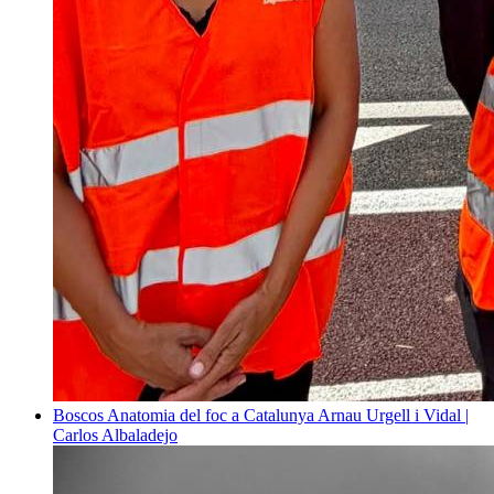
Boscos
Anatomia del foc a Catalunya
Arnau Urgell i Vidal |
Carlos Albaladejo