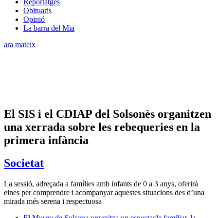
Reportatges
Obituaris
Opinió
La barra del Mia
ara mateix
El SIS i el CDIAP del Solsonès organitzen
una xerrada sobre les rebequeries en la
primera infància
Societat
La sessió, adreçada a famílies amb infants de 0 a 3 anys, oferirà
eines per comprendre i acompanyar aquestes situacions des d’una
mirada més serena i respectuosa
El Museu de Solsona organitza un espectacle familiar, la