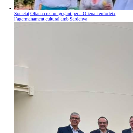
Societat
Oliana crea un gegant per a Oliena i enforteix
l’agermanament cultural amb Sardenya