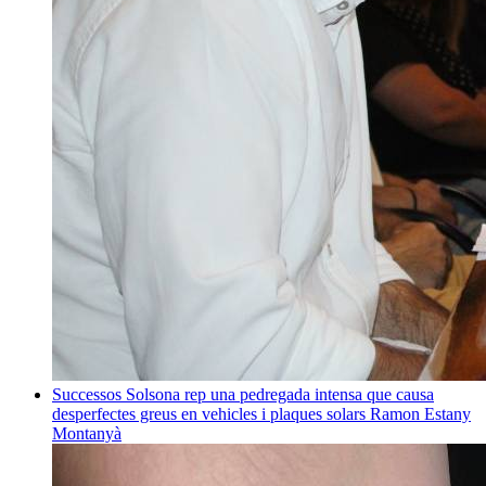
Successos
Solsona rep una pedregada intensa que causa
desperfectes greus en vehicles i plaques solars
Ramon Estany
Montanyà