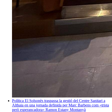
Política
El Solsonès traspassa la gestió del Centre Sanitari a
Althaia en una jornada definida per Marc Barbens com «trista
però esperançadora»
Ramon Estany Montanyà