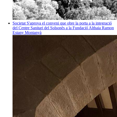
Societat
S'aprova el conveni que obre la porta a la integració
del Centre Sanitari del Solsonès a la Fundació Althaia
Ramon
Estany Montanyà