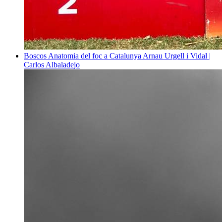
Boscos
Anatomia del foc a Catalunya
Arnau Urgell i Vidal |
Carlos Albaladejo