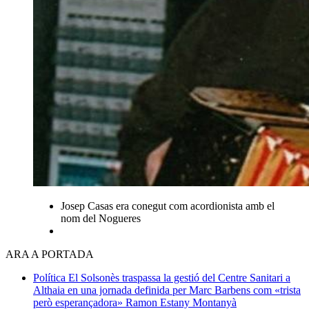
Josep Casas era conegut com acordionista amb el
nom del Nogueres
ARA A PORTADA
Política
El Solsonès traspassa la gestió del Centre Sanitari a
Althaia en una jornada definida per Marc Barbens com «trista
però esperançadora»
Ramon Estany Montanyà