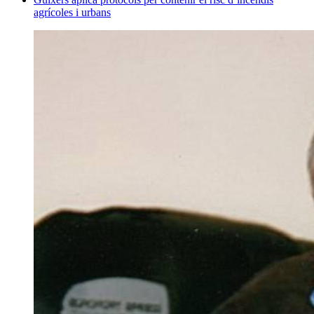
agrícoles i urbans