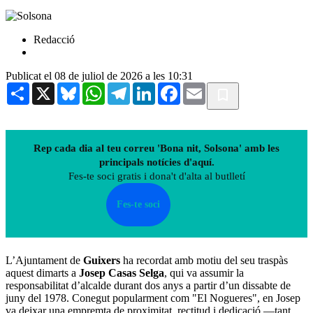
Redacció
Publicat el 08 de juliol de 2026 a les 10:31
Share
X
Bluesky
WhatsApp
Telegram
LinkedIn
Facebook
Email
Rep cada dia al teu correu 'Bona nit, Solsona' amb les
principals notícies d'aquí.
Fes-te soci gratis i dona't d'alta al butlletí
Fes-te soci
L’Ajuntament de
Guixers
ha recordat amb motiu del seu traspàs
aquest dimarts a
Josep Casas Selga
, qui va assumir la
responsabilitat d’alcalde durant dos anys a partir d’un dissabte de
juny del 1978. Conegut popularment com "El Nogueres", en Josep
va deixar una empremta de proximitat, rectitud i dedicació —tant