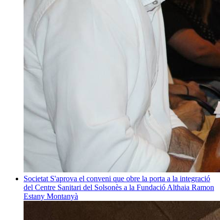
Societat
S'aprova el conveni que obre la porta a la integració
del Centre Sanitari del Solsonès a la Fundació Althaia
Ramon
Estany Montanyà