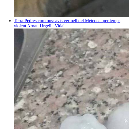
Terra
Pedres com ous: avís vermell del Meteocat per temps
violent
Arnau Urgell i Vidal