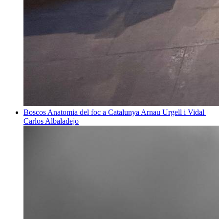
Boscos
Anatomia del foc a Catalunya
Arnau Urgell i Vidal |
Carlos Albaladejo