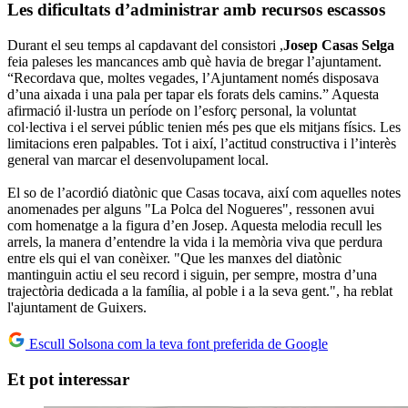
Les dificultats d’administrar amb recursos escassos
Durant el seu temps al capdavant del consistori ,
Josep Casas Selga
feia paleses les mancances amb què havia de bregar l’ajuntament.
“Recordava que, moltes vegades, l’Ajuntament només disposava
d’una aixada i una pala per tapar els forats dels camins.” Aquesta
afirmació il·lustra un període on l’esforç personal, la voluntat
col·lectiva i el servei públic tenien més pes que els mitjans físics. Les
limitacions eren palpables. Tot i així, l’actitud constructiva i l’interès
general van marcar el desenvolupament local.
El so de l’acordió diatònic que Casas tocava, així com aquelles notes
anomenades per alguns "La Polca del Nogueres", ressonen avui
com homenatge a la figura d’en Josep. Aquesta melodia recull les
arrels, la manera d’entendre la vida i la memòria viva que perdura
entre els qui el van conèixer. "Que les manxes del diatònic
mantinguin actiu el seu record i siguin, per sempre, mostra d’una
trajectòria dedicada a la família, al poble i a la seva gent.", ha reblat
l'ajuntament de Guixers.
Escull Solsona com la teva font preferida de Google
Et pot interessar