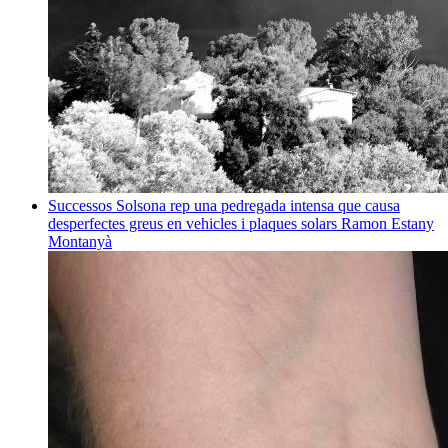
Successos
Solsona rep una pedregada intensa que causa
desperfectes greus en vehicles i plaques solars
Ramon Estany
Montanyà