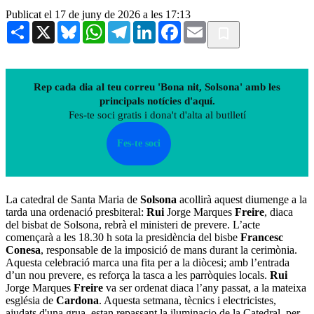
Publicat el 17 de juny de 2026 a les 17:13
Share
X
Bluesky
WhatsApp
Telegram
LinkedIn
Facebook
Email
Rep cada dia al teu correu 'Bona nit, Solsona' amb les
principals notícies d'aquí.
Fes-te soci gratis i dona't d'alta al butlletí
Fes-te soci
La catedral de Santa Maria de
Solsona
acollirà aquest diumenge a la
tarda una ordenació presbiteral:
Rui
Jorge Marques
Freire
, diaca
del bisbat de Solsona, rebrà el ministeri de prevere. L’acte
començarà a les 18.30 h sota la presidència del bisbe
Francesc
Conesa
, responsable de la imposició de mans durant la cerimònia.
Aquesta celebració marca una fita per a la diòcesi; amb l’entrada
d’un nou prevere, es reforça la tasca a les parròquies locals.
Rui
Jorge Marques
Freire
va ser ordenat diaca l’any passat, a la mateixa
església de
Cardona
. Aquesta setmana, tècnics i electricistes,
ajudats d'una grua, estan repassant la iluminacio de la Catedral, per