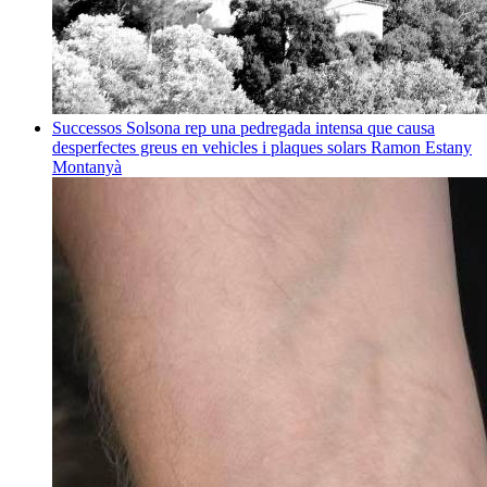
Successos
Solsona rep una pedregada intensa que causa
desperfectes greus en vehicles i plaques solars
Ramon Estany
Montanyà