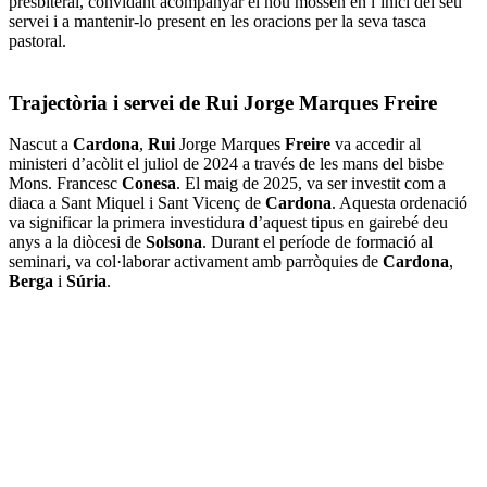
presbiteral, convidant acompanyar el nou mossèn en l’inici del seu
servei i a mantenir-lo present en les oracions per la seva tasca
pastoral.
Trajectòria i servei de Rui Jorge Marques Freire
Nascut a
Cardona
,
Rui
Jorge Marques
Freire
va accedir al
ministeri d’acòlit el juliol de 2024 a través de les mans del bisbe
Mons. Francesc
Conesa
. El maig de 2025, va ser investit com a
diaca a Sant Miquel i Sant Vicenç de
Cardona
. Aquesta ordenació
va significar la primera investidura d’aquest tipus en gairebé deu
anys a la diòcesi de
Solsona
. Durant el període de formació al
seminari, va col·laborar activament amb parròquies de
Cardona
,
Berga
i
Súria
.