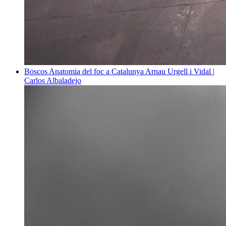
Boscos
Anatomia del foc a Catalunya
Arnau Urgell i Vidal |
Carlos Albaladejo