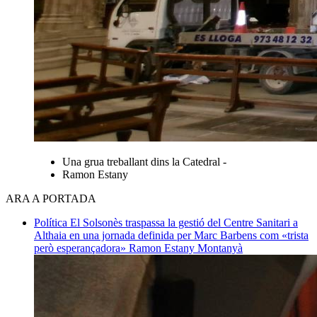
Una grua treballant dins la Catedral -
Ramon Estany
ARA A PORTADA
Política
El Solsonès traspassa la gestió del Centre Sanitari a
Althaia en una jornada definida per Marc Barbens com «trista
però esperançadora»
Ramon Estany Montanyà