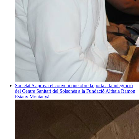
Societat
S'aprova el conveni que obre la porta a la integració
del Centre Sanitari del Solsonès a la Fundació Althaia
Ramon
Estany Montanyà