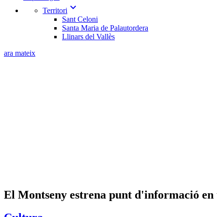
expand_more
Territori
Sant Celoni
Santa Maria de Palautordera
Llinars del Vallès
ara mateix
El Montseny estrena punt d'informació en