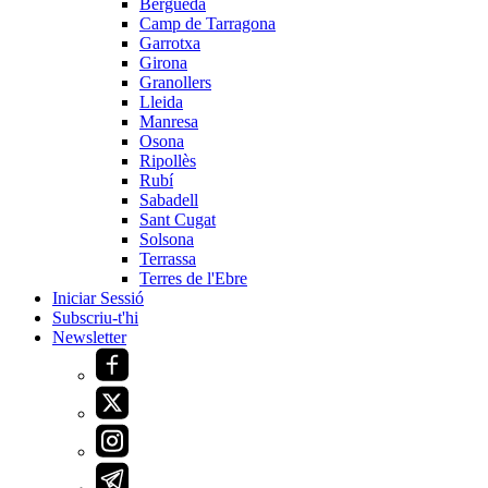
Berguedà
Camp de Tarragona
Garrotxa
Girona
Granollers
Lleida
Manresa
Osona
Ripollès
Rubí
Sabadell
Sant Cugat
Solsona
Terrassa
Terres de l'Ebre
Iniciar Sessió
Subscriu-t'hi
Newsletter