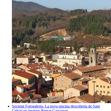
Societat
Fotogaleria: La nova piscina descoberta de Sant
Celoni en imatges
Bernat Castanyer