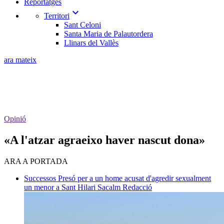
Reportatges
expand_more
Territori
Sant Celoni
Santa Maria de Palautordera
Llinars del Vallès
ara mateix
Opinió
«A l'atzar agraeixo haver nascut dona»
ARA A PORTADA
Successos
Presó per a un home acusat d'agredir sexualment
un menor a Sant Hilari Sacalm
Redacció