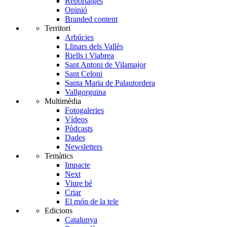
Reportatges
Opinió
Branded content
Territori
Arbúcies
Llinars dels Vallès
Riells i Viabrea
Sant Antoni de Vilamajor
Sant Celoni
Santa Maria de Palautordera
Vallgorguina
Multimèdia
Fotogaleries
Vídeos
Pòdcasts
Dades
Newsletters
Temàtics
Impacte
Next
Viure bé
Criar
El món de la tele
Edicions
Catalunya