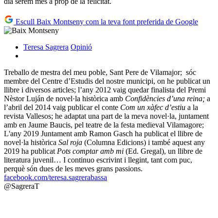
dia serem més a prop de la felicitat.
Escull Baix Montseny com la teva font preferida de Google
Teresa Sagrera
Opinió
Treballo de mestra del meu poble, Sant Pere de Vilamajor; sóc
membre del Centre d’Estudis del nostre municipi, on he publicat un
llibre i diversos articles; l’any 2012 vaig quedar finalista del Premi
Nèstor Luján de novel·la històrica amb
Confidències d’una reina;
a
l’abril del 2014 vaig publicar el conte
Com un xàfec d’estiu
a la
revista Vallesos; he adaptat una part de la meva novel·la, juntament
amb en Jaume Baucis, pel teatre de la festa medieval Vilamagore;
L'any 2019 Juntament amb Ramon Gasch ha publicat el llibre de
novel·la històrica
Sal roja
(Columna Edicions) i també aquest any
2019 ha publicat
Pots comptar amb mi
(Ed. Gregal), un llibre de
literatura juvenil… I continuo escrivint i llegint, tant com puc,
perquè són dues de les meves grans passions.
facebook.com/teresa.sagrerabassa
@SagreraT