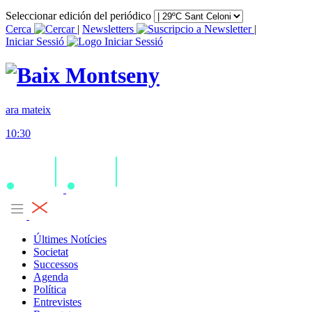
Seleccionar edición del periódico
Cerca
|
Newsletters
|
Iniciar Sessió
ara mateix
10:30
Últimes Notícies
Societat
Successos
Agenda
Política
Entrevistes