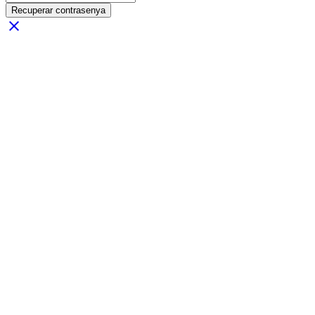
Recuperar contrasenya
close