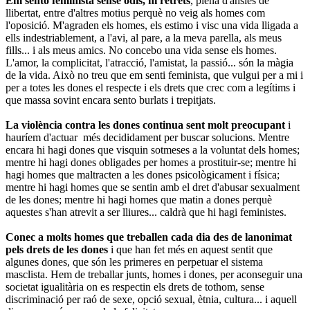
Em sento feminista sense odis, ni retrets
, plena d'ànsies de
llibertat, entre d'altres motius perquè no veig als homes com
l'oposició. M'agraden els homes, els estimo i visc una vida lligada a
ells indestriablement, a l'avi, al pare, a la meva parella, als meus
fills... i als meus amics. No concebo una vida sense els homes.
L'amor, la complicitat, l'atracció, l'amistat, la passió... són la màgia
de la vida. Això no treu que em senti feminista, que vulgui per a mi i
per a totes les dones el respecte i els drets que crec com a legítims i
que massa sovint encara sento burlats i trepitjats.
La violència contra les dones continua sent molt preocupant
i
hauríem d'actuar més decididament per buscar solucions. Mentre
encara hi hagi dones que visquin sotmeses a la voluntat dels homes;
mentre hi hagi dones obligades per homes a prostituir-se; mentre hi
hagi homes que maltracten a les dones psicològicament i física;
mentre hi hagi homes que se sentin amb el dret d'abusar sexualment
de les dones; mentre hi hagi homes que matin a dones perquè
aquestes s'han atrevit a ser lliures... caldrà que hi hagi feministes.
Conec a molts homes que treballen cada dia des de lanonimat
pels drets de les dones
i que han fet més en aquest sentit que
algunes dones, que són les primeres en perpetuar el sistema
masclista. Hem de treballar junts, homes i dones, per aconseguir una
societat igualitària on es respectin els drets de tothom, sense
discriminació per raó de sexe, opció sexual, ètnia, cultura... i aquell