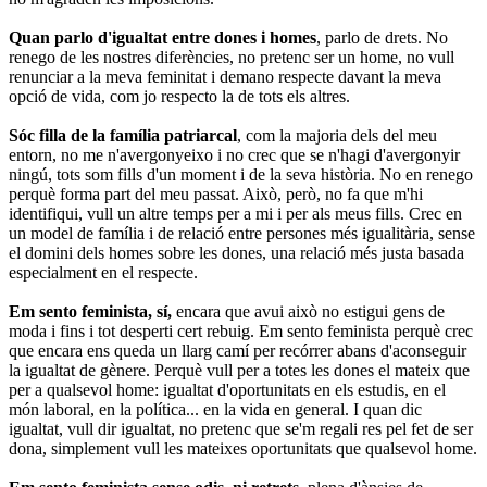
Quan parlo d'igualtat entre dones i homes
, parlo de drets. No
renego de les nostres diferències, no pretenc ser un home, no vull
renunciar a la meva feminitat i demano respecte davant la meva
opció de vida, com jo respecto la de tots els altres.
Sóc filla de la família patriarcal
, com la majoria dels del meu
entorn, no me n'avergonyeixo i no crec que se n'hagi d'avergonyir
ningú, tots som fills d'un moment i de la seva història. No en renego
perquè forma part del meu passat. Això, però, no fa que m'hi
identifiqui, vull un altre temps per a mi i per als meus fills. Crec en
un model de família i de relació entre persones més igualitària, sense
el domini dels homes sobre les dones, una relació més justa basada
especialment en el respecte.
Em sento feminista, sí,
encara que avui això no estigui gens de
moda i fins i tot desperti cert rebuig. Em sento feminista perquè crec
que encara ens queda un llarg camí per recórrer abans d'aconseguir
la igualtat de gènere. Perquè vull per a totes les dones el mateix que
per a qualsevol home: igualtat d'oportunitats en els estudis, en el
món laboral, en la política... en la vida en general. I quan dic
igualtat, vull dir igualtat, no pretenc que se'm regali res pel fet de ser
dona, simplement vull les mateixes oportunitats que qualsevol home.