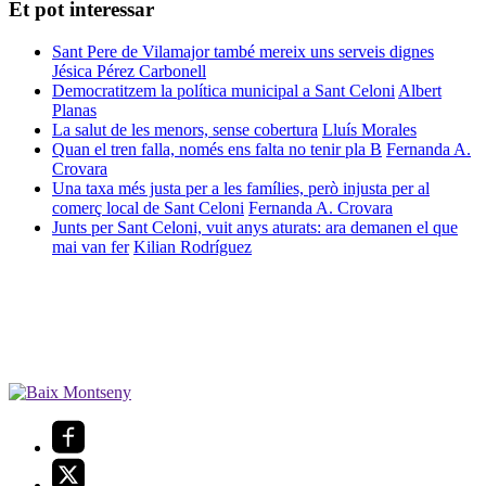
Et pot interessar
Sant Pere de Vilamajor també mereix uns serveis dignes
Jésica Pérez Carbonell
Democratitzem la política municipal a Sant Celoni
Albert
Planas
La salut de les menors, sense cobertura
Lluís Morales
Quan el tren falla, només ens falta no tenir pla B
Fernanda A.
Crovara
Una taxa més justa per a les famílies, però injusta per al
comerç local de Sant Celoni
Fernanda A. Crovara
Junts per Sant Celoni, vuit anys aturats: ara demanen el que
mai van fer
Kilian Rodríguez