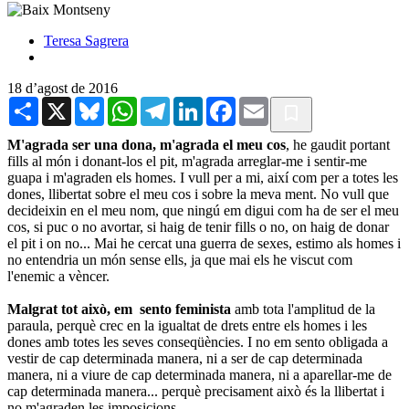
Teresa Sagrera
18 d’agost de 2016
Share
X
Bluesky
WhatsApp
Telegram
LinkedIn
Facebook
Email
M'agrada ser una dona, m'agrada el meu cos
, he gaudit portant
fills al món i donant-los el pit, m'agrada arreglar-me i sentir-me
guapa i m'agraden els homes. I vull per a mi, així com per a totes les
dones, llibertat sobre el meu cos i sobre la meva ment. No vull que
decideixin en el meu nom, que ningú em digui com ha de ser el meu
cos, si puc o no avortar, si haig de tenir fills o no, on haig de donar
el pit i on no... Mai he cercat una guerra de sexes, estimo als homes i
no entendria un món sense ells, ja que mai els he viscut com
l'enemic a vèncer.
Malgrat tot això, em sento feminista
amb tota l'amplitud de la
paraula, perquè crec en la igualtat de drets entre els homes i les
dones amb totes les seves conseqüències. I no em sento obligada a
vestir de cap determinada manera, ni a ser de cap determinada
manera, ni a viure de cap determinada manera, ni a aparellar-me de
cap determinada manera... perquè precisament això és la llibertat i
no m'agraden les imposicions.