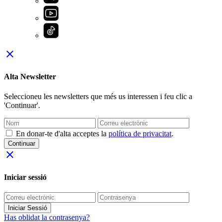
close
Alta Newsletter
Seleccioneu les newsletters que més us interessen i feu clic a
'Continuar'.
En donar-te d'alta acceptes la
política de privacitat
.
Continuar
close
Iniciar sessió
Iniciar Sessió
Has oblidat la contrasenya?