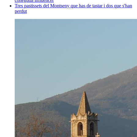
coneguda influencer
Tres pastissets del Montseny que has de tastar i dos que s'han
perdut