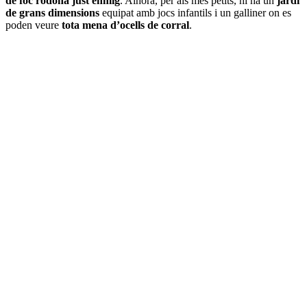
de foc rodona just enmig
. Alhora, per als més petits, hi ha un
jardí
de grans dimensions
equipat amb jocs infantils i un galliner on es
poden veure
tota mena d’ocells de corral
.