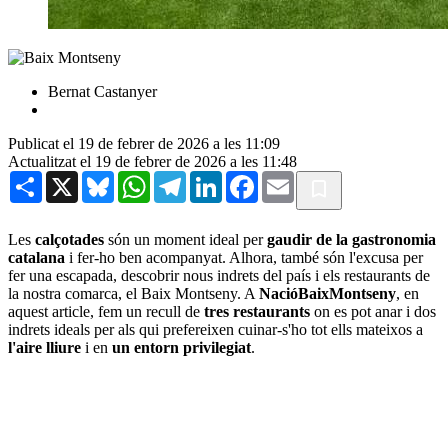
Bernat Castanyer
Publicat el 19 de febrer de 2026 a les 11:09
Actualitzat el 19 de febrer de 2026 a les 11:48
Share
X
Bluesky
WhatsApp
Telegram
LinkedIn
Facebook
Email
Les
calçotades
són un moment ideal per
gaudir de la gastronomia
catalana
i fer-ho ben acompanyat. Alhora, també són l'excusa per
fer una escapada, descobrir nous indrets del país i els restaurants de
la nostra comarca, el Baix Montseny. A
NacióBaixMontseny
, en
aquest article, fem un recull de
tres restaurants
on es pot anar i dos
indrets ideals per als qui prefereixen cuinar-s'ho tot ells mateixos a
l'aire lliure
i en
un entorn privilegiat
.