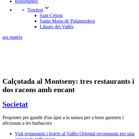
Reportatges
expand_more
Territori
Sant Celoni
Santa Maria de Palautordera
Llinars del Vallès
ara mateix
Calçotada al Montseny: tres restaurants i
dos racons amb encant
Societat
Propostes per gaudir d'un àpat a la natura per a bons gurmets i
aficionats a les barbacoes
Vuit restaurants i hotels al Vallès Oriental recomanats per una