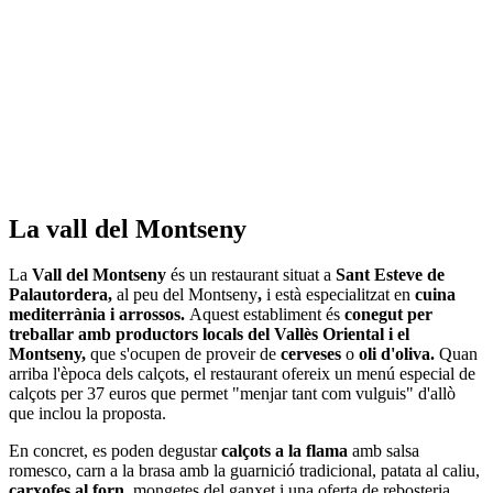
La vall del Montseny
La
Vall del Montseny
és un restaurant situat a
Sant Esteve de
Palautordera,
al peu del Montseny
,
i està especialitzat en
cuina
mediterrània i arrossos.
Aquest establiment és
conegut per
treballar amb productors locals del Vallès Oriental i el
Montseny,
que s'ocupen de proveir de
cerveses
o
oli d'oliva.
Quan
arriba l'època dels calçots, el restaurant ofereix un menú especial de
calçots per 37 euros que permet "menjar tant com vulguis" d'allò
que inclou la proposta.
En concret, es poden degustar
calçots a la flama
amb salsa
romesco, carn a la brasa amb la guarnició tradicional, patata al caliu,
carxofes al forn
, mongetes del ganxet i una oferta de rebosteria