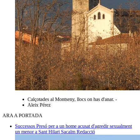
Calçotades al Montseny, llocs on has d'anar. -
Aleix Pérez
ARA A PORTADA
Successos
Presó per a un home acusat d'agredir sexualment
un menor a Sant Hilari Sacalm
Redacció