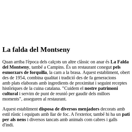
La falda del Montseny
Quan arriba l'època dels calçots un altre clàssic on anar és
La Falda
del Montseny
, també a Campins. És un restaurant conegut
pels
esmorzars de forquilla
, la carn a la brasa. Aquest establiment, obert
des de 1954, combina qualitat i tradició des de fa generacions
amb plats elaborats amb ingredients de proximitat i seguint receptes
històriques de la cuina catalana. "Cuidem el
nostre patrimoni
cultural
i servim de punt de reunió per gaudir dels millors
moments", asseguren al restaurant.
Aquest establiment
disposa de diversos menjadors
decorats amb
estil rústic i equipats amb llar de foc. A l'exterior, també hi ha un
pati
per als nens
i diversos tancats amb animals com cabres i galls
d'indi.