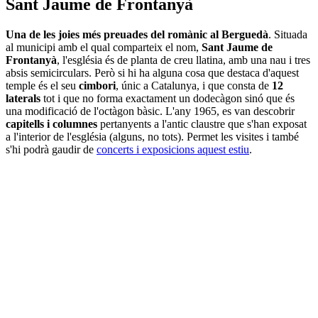
Sant Jaume de Frontanyà
Una de les joies més preuades del romànic al Berguedà
. Situada
al municipi amb el qual comparteix el nom,
Sant Jaume de
Frontanyà
, l'església és de planta de creu llatina, amb una nau i tres
absis semicirculars. Però si hi ha alguna cosa que destaca d'aquest
temple és el seu
cimbori
, únic a Catalunya, i que consta de
12
laterals
tot i que no forma exactament un dodecàgon sinó que és
una modificació de l'octàgon bàsic. L'any 1965, es van descobrir
capitells i columnes
pertanyents a l'antic claustre que s'han exposat
a l'interior de l'església (alguns, no tots). Permet les visites i també
s'hi podrà gaudir de
concerts i exposicions aquest estiu
.