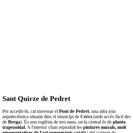
Sant Quirze de Pedret
Per accedir-hi, cal travessar el
Pont de Pedret
, una altra joia
arquitectònica situada dins el municipi de
Cercs
(amb accés fàcil des
de
Berga
). És una església de tres naus, on la central és de
planta
trapezoidal
. A l'interior s'han reproduït les
pintures murals, molt
representatives de l'art preromànic català
i del conjunt de