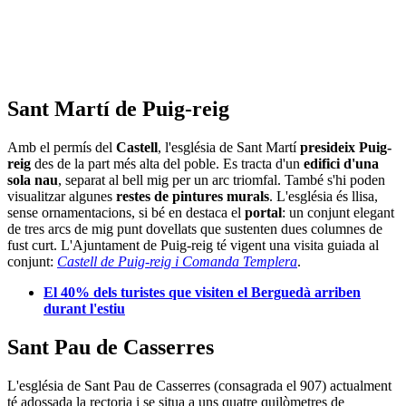
Sant Martí de Puig-reig
Amb el permís del
Castell
, l'església de Sant Martí
presideix Puig-
reig
des de la part més alta del poble. Es tracta d'un
edifici d'una
sola nau
, separat al bell mig per un arc triomfal. També s'hi poden
visualitzar algunes
restes de pintures murals
. L'església és llisa,
sense ornamentacions, si bé en destaca el
portal
: un conjunt elegant
de tres arcs de mig punt dovellats que sustenten dues columnes de
fust curt. L'Ajuntament de Puig-reig té vigent una visita guiada al
conjunt:
Castell de Puig-reig i Comanda Templera
.
El 40% dels turistes que visiten el Berguedà arriben
durant l'estiu
Sant Pau de Casserres
L'església de Sant Pau de Casserres (consagrada el 907) actualment
té adossada la rectoria i se situa a uns quatre quilòmetres de