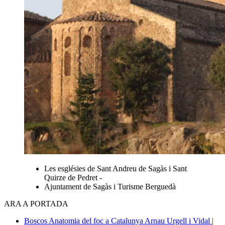
Les esglésies de Sant Andreu de Sagàs i Sant
Quirze de Pedret -
Ajuntament de Sagàs i Turisme Berguedà
ARA A PORTADA
Boscos
Anatomia del foc a Catalunya
Arnau Urgell i Vidal |