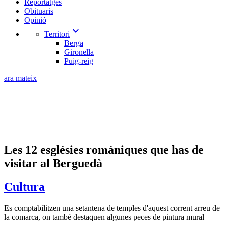
Reportatges
Obituaris
Opinió
expand_more
Territori
Berga
Gironella
Puig-reig
ara mateix
Les 12 esglésies romàniques que has de
visitar al Berguedà
Cultura
Es comptabilitzen una setantena de temples d'aquest corrent arreu de
la comarca, on també destaquen algunes peces de pintura mural