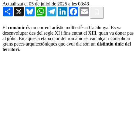
Actualitzat el 05 de juliol de 2025 a les 08:48
Share
X
Bluesky
WhatsApp
Telegram
LinkedIn
Facebook
Email
El
romànic
és un corrent artístic molt estès a Catalunya. Es va
desenvolupar des del segle XI i fins entrat el XIII, quan va donar pas
al gòtic. En aquesta etapa d'or del romànic es van alçar i consolidar
grans peces arquitectòniques que avui dia són un
distintiu únic del
territori
.