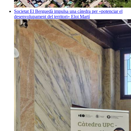
Societat
El Berguedà impulsa una càtedra per «potenciar el
desenvolupament del territori»
Eloi Martí