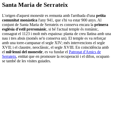
Santa Maria de Serrateix
L'origen d'aquest monestir es remunta amb l'arribada d'una
petita
comunitat monàstica
l'any 941, que s'hi va estar 900 anys. Al
conjunt de Santa Maria de Serrateix es conserva encara la
primera
església d'estil preromànic
, si bé l'actual temple és romànic,
consagrat el 1123 i molt més espaiosa: planta de creu llatina amb una
nau i tres absis (només se'n conserva un). El temple es va reforçar
amb una torre-campanar el segle XIV; més intervencions el segle
XVII; i el claustre, neoclàssic, el segle XVIII. En coincidència amb
el
mil·lenni del monestir
, es va fundar el
Patronat d'Amics de
Serrateix
, entitat que en promoure la recuperació i el difon, ocupant-
se també de les visites guiades.