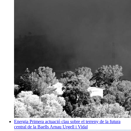
Energia
Primera actuació clau sobre el terreny de la futura
central de la Baells
Arnau Urgell i Vidal