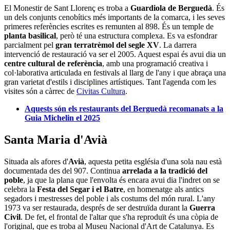
El Monestir de Sant Llorenç es troba a
Guardiola de Berguedà
. És
un dels conjunts cenobítics més importants de la comarca, i les seves
primeres referències escrites es remunten al 898. És un temple de
planta basilical
, però té una estructura complexa. Es va esfondrar
parcialment pel
gran terratrèmol del segle XV
. La darrera
intervenció de restauració va ser el 2005. Aquest espai és avui dia un
centre cultural de referència
, amb una programació creativa i
col·laborativa articulada en festivals al llarg de l'any i que abraça una
gran varietat d'estils i disciplines artístiques. Tant l'agenda com les
visites són a càrrec de
Civitas Cultura
.
Aquests són els restaurants del Berguedà recomanats a la
Guia Michelin el 2025
Santa Maria d'Avià
Situada als afores d'
Avià
, aquesta petita església d'una sola nau està
documentada des del 907. Continua
arrelada a la tradició del
poble
, ja que la plana que l'envolta és encara avui dia l'indret on se
celebra la
Festa del Segar i el Batre
, en homenatge als antics
segadors i mestresses del poble i als costums del món rural. L'any
1973 va ser restaurada, després de ser destruïda durant la
Guerra
Civil
. De fet, el frontal de l'altar que s'ha reproduït és una còpia de
l'original, que es troba al Museu Nacional d'Art de Catalunya. Es