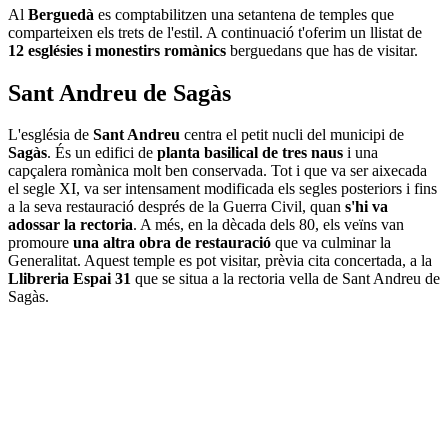
Al
Berguedà
es comptabilitzen una setantena de temples que
comparteixen els trets de l'estil. A continuació t'oferim un llistat de
12 esglésies i monestirs romànics
berguedans que has de visitar.
Sant Andreu de Sagàs
L'església de
Sant Andreu
centra el petit nucli del municipi de
Sagàs
. És un edifici de
planta basilical de tres naus
i una
capçalera romànica molt ben conservada. Tot i que va ser aixecada
el segle XI, va ser intensament modificada els segles posteriors i fins
a la seva restauració després de la Guerra Civil, quan
s'hi va
adossar la rectoria
. A més, en la dècada dels 80, els veïns van
promoure
una altra obra de restauració
que va culminar la
Generalitat. Aquest temple es pot visitar, prèvia cita concertada, a la
Llibreria Espai 31
que se situa a la rectoria vella de Sant Andreu de
Sagàs.