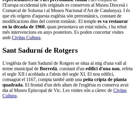
l'Europa occidental (els originals es conserven al Museu Diocesà i
Comarcal de Solsona i al Museu Nacional d'Art de Catalunya). I és
que els orígens d'aquesta església són preromànics, constant de
modificacions dins del corrent romànic. El temple
es va restaurar
en la dècada de 1960
, quan presentava un estat ruïnós, i ha rebut
més intervencions en anys posteriors. Es poden concertar visites
amb
Civitas Cultura
.
Sant Sadurní de Rotgers
L'església de Sant Sadurní de Rotgers se situa al mig d'una vall al
terme municipal de
Borredà
, constant d'un
edifici d'una nau
, refeta
el segle XII i acoblada a l'absis del segle XI. El nou edifici,
consagrat el 1167, compta també amb una
peita cripta de planta
quadrada
. El frontal d'un dels altars de l'església es conserva avui
dia al Museu Episcopal de Vic. Les visites són a càrrec de
Civitas
Cultura
.