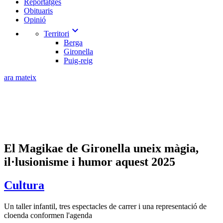
Reportatges
Obituaris
Opinió
expand_more
Territori
Berga
Gironella
Puig-reig
ara mateix
El Magikae de Gironella uneix màgia,
il·lusionisme i humor aquest 2025
Cultura
Un taller infantil, tres espectacles de carrer i una representació de
cloenda conformen l'agenda