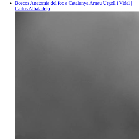
Boscos
Anatomia del foc a Catalunya
Arnau Urgell i Vidal |
Carlos Albaladejo