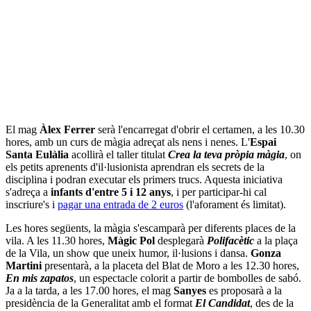
El mag
Àlex Ferrer
serà l'encarregat d'obrir el certamen, a les 10.30
hores, amb un curs de màgia adreçat als nens i nenes. L'
Espai
Santa Eulàlia
acollirà el taller titulat
Crea la teva pròpia màgia
, on
els petits aprenents d'il·lusionista aprendran els secrets de la
disciplina i podran executar els primers trucs. Aquesta iniciativa
s'adreça a
infants d'entre 5 i 12 anys
, i per participar-hi cal
inscriure's i
pagar una entrada de 2 euros
(l'aforament és limitat).
Les hores següents, la màgia s'escamparà per diferents places de la
vila. A les 11.30 hores,
Màgic Pol
desplegarà
Polifacètic
a la plaça
de la Vila, un show que uneix humor, il·lusions i dansa.
Gonza
Martini
presentarà, a la placeta del Blat de Moro a les 12.30 hores,
En mis zapatos
, un espectacle colorit a partir de bombolles de sabó.
Ja a la tarda, a les 17.00 hores, el mag
Sanyes
es proposarà a la
presidència de la Generalitat amb el format
El Candidat
, des de la