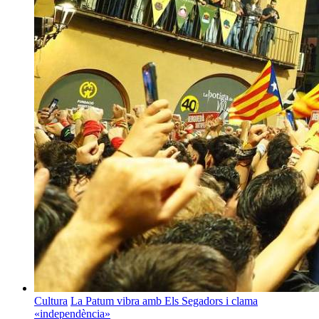
Cultura
La Patum vibra amb Els Segadors i clama
«independència»