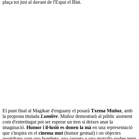
plaça tot just al davant de l'Espai el Blat.
El punt final al Magikae d'enguany el posarà
Txema Muñoz
, amb
la proposta titulada
Lumière
. Muñoz demostrarà al públic assistent
com d'entretingut pot ser esperar un tren si deixes anar la
imaginació.
Humor i il·lusió es donen la mà
en una representació
que s'inspira en el
cinema mut
(humor gestual) i on objectes
quotidians com una bombeta, una jaqueta o una motxilla poden tenir