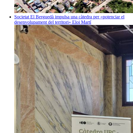
Societat
El Berguedà impulsa una càtedra per «potenciar el
desenvolupament del territori»
Eloi Martí