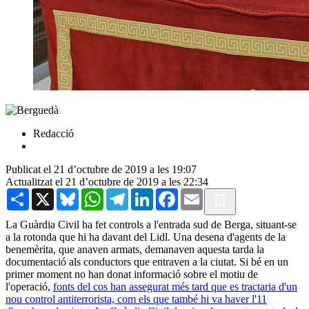
Redacció
Publicat el 21 d’octubre de 2019 a les 19:07
Actualitzat el 21 d’octubre de 2019 a les 22:34
Share
X
Bluesky
WhatsApp
Telegram
LinkedIn
Facebook
Email
La Guàrdia Civil ha fet controls a l'entrada sud de Berga, situant-se
a la rotonda que hi ha davant del Lidl. Una desena d'agents de la
benemèrita, que anaven armats, demanaven aquesta tarda la
documentació als conductors que entraven a la ciutat. Si bé en un
primer moment no han donat informació sobre el motiu de
l'operació,
fonts del cos han assegurat més tard que es tractaria d'un
nou control antiterrorista, com els que també hi va haver l'11