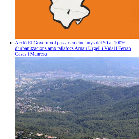
Acció
El Govern vol passar en cinc anys del 50 al 100%
d'urbanitzacions amb tallafocs
Arnau Urgell i Vidal | Ferran
Casas i Manresa