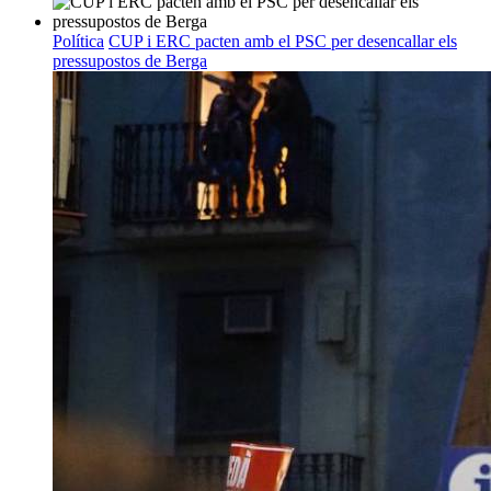
Política
CUP i ERC pacten amb el PSC per desencallar els
pressupostos de Berga