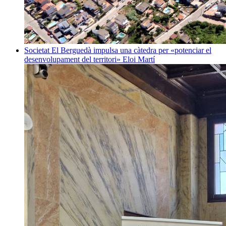
Societat
El Berguedà impulsa una càtedra per «potenciar el
desenvolupament del territori»
Eloi Martí