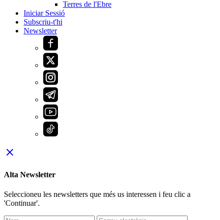
Terres de l'Ebre
Iniciar Sessió
Subscriu-t'hi
Newsletter
close
Alta Newsletter
Seleccioneu les newsletters que més us interessen i feu clic a
'Continuar'.