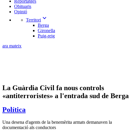
Reportatges
Obituaris
Opinió
expand_more
Territori
Berga
Gironella
Puig-reig
ara mateix
La Guàrdia Civil fa nous controls
«antiterroristes» a l'entrada sud de Berga
Política
Una desena d'agents de la benemèrita armats demanaven la
documentació als conductors