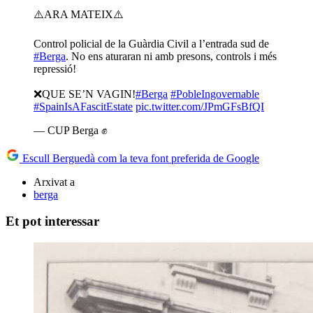
⚠️ARA MATEIX⚠️
Control policial de la Guàrdia Civil a l’entrada sud de
#Berga
. No ens aturaran ni amb presons, controls i més
repressió!
❌QUE SE’N VAGIN!
#Berga
#PobleIngovernable
#SpainIsAFascitEstate
pic.twitter.com/JPmGFsBfQI
— CUP Berga ✊
Escull Berguedà com la teva font preferida de Google
Arxivat a
berga
Et pot interessar