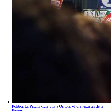
Política
La Patum xiula Sílvia Orriols: «Fora feixistes de la
Patum»