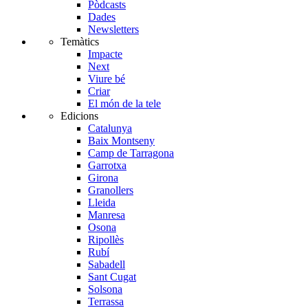
Pòdcasts
Dades
Newsletters
Temàtics
Impacte
Next
Viure bé
Criar
El món de la tele
Edicions
Catalunya
Baix Montseny
Camp de Tarragona
Garrotxa
Girona
Granollers
Lleida
Manresa
Osona
Ripollès
Rubí
Sabadell
Sant Cugat
Solsona
Terrassa