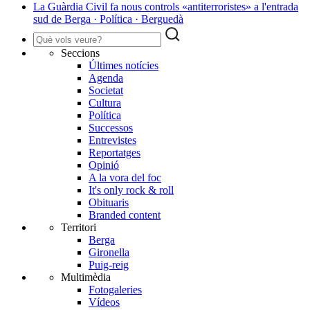
La Guàrdia Civil fa nous controls «antiterroristes» a l'entrada
sud de Berga · Política · Berguedà
Seccions
Últimes notícies
Agenda
Societat
Cultura
Política
Successos
Entrevistes
Reportatges
Opinió
A la vora del foc
It's only rock & roll
Obituaris
Branded content
Territori
Berga
Gironella
Puig-reig
Multimèdia
Fotogaleries
Vídeos