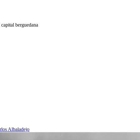
a capital berguedana
rlos Albaladejo