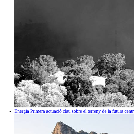
Energia
Primera actuació clau sobre el terreny de la futura centr