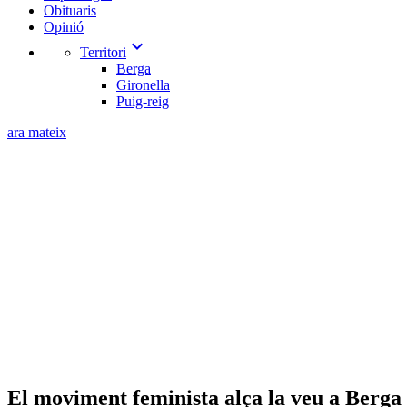
Obituaris
Opinió
expand_more
Territori
Berga
Gironella
Puig-reig
ara mateix
El moviment feminista alça la veu a Berga