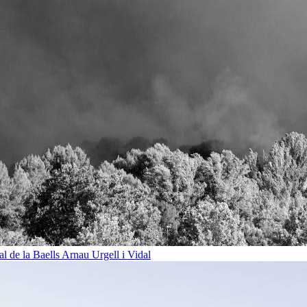
al de la Baells
Arnau Urgell i Vidal