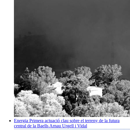
Energia
Primera actuació clau sobre el terreny de la futura
central de la Baells
Arnau Urgell i Vidal