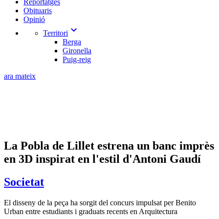
Reportatges
Obituaris
Opinió
expand_more
Territori
Berga
Gironella
Puig-reig
ara mateix
La Pobla de Lillet estrena un banc imprès
en 3D inspirat en l'estil d'Antoni Gaudí
Societat
El disseny de la peça ha sorgit del concurs impulsat per Benito
Urban entre estudiants i graduats recents en Arquitectura