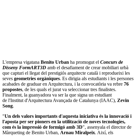
L'empresa vigatana
Benito Urban
ha promogut el
Concurs de
Disseny FormART3D
amb el desafiament de crear mobiliari urbà
que capturi el llegat del prestigiós arquitecte català i reprodueixi les
seves
geometries orgàniques
. Es dirigia als estudiants i les persones
acabades de graduar en Arquitectura, i la convocatòria va rebre
76
propostes
, de les quals el jurat va seleccionar tres finalistes.
Finalment, la guanyadora va ser la que signa un estudiant
de l'Institut d'Arquitectura Avançada de Catalunya (IAAC),
Zevin
Song
.
"
Un dels valors importants d'aquesta iniciativa és la innovació i
l'aposta per ser pioners en la utilització de noves tecnologies,
com és la impressió de formigó amb 3D
", assenyala el director de
Màrqueting de Benito Urban,
Arnau Miralpeix
. Així, els