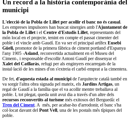
Un record a la història contemporània del
municipi
L'elecció de la Pobla de Lillet per acollir el banc no és casual
.
Les empreses impulsores han buscat sinergies amb l'
Ajuntament de
la Pobla de Lillet
i el
Centre d'Estudis Lillet
, representants del
món local en el projecte, tenint en compte el passat cimenter del
poble i el vincle amb Gaudí. En va ser el principal artífex
Eusebi
Güell,
promotor de la primera fàbrica de ciment portland d'Espanya
l'any 1905 -
Asland
, reconvertida actualment en el Museu del
Ciment-, i responsable d'escollir Antoni Gaudí per dissenyar el
Xalet del Catllaràs
, refugi per als enginyers encarregats de la
instal·lació de les mines d'on s'extreia el carbó emprat a la cimentera.
De fet,
d'aquesta estada al municipi
de l'arquitecte català també en
va sorgir l'altra obra signada pel mateix, els
Jardins Artigas
, un
regal de Gaudí a la família que el va acollir mentre treballava al
poble. I, tot plegat, queda unit avui dia a través d'un altre dels
recursos reconvertits al turisme
més exitosos del Berguedà: el
Tren del Ciment
. A més, per acabar-ho d'arrodonir, el banc s'ha
col·locat davant del
Pont Vell
, una de les postals més típiques del
poble.