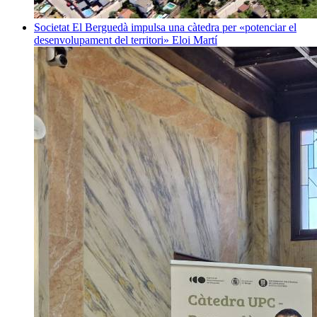
Societat
El Berguedà impulsa una càtedra per «potenciar el
desenvolupament del territori»
Eloi Martí