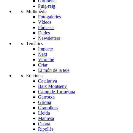
Gironella
Puig-reig
Multimèdia
Fotogaleries
Vídeos
Pòdcasts
Dades
Newsletters
Temàtics
Impacte
Next
Viure bé
Criar
El món de la tele
Edicions
Catalunya
Baix Montseny
Camp de Tarragona
Garrotxa
Girona
Granollers
Lleida
Manresa
Osona
Ripollès