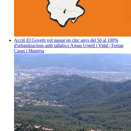
Acció
El Govern vol passar en cinc anys del 50 al 100%
d'urbanitzacions amb tallafocs
Arnau Urgell i Vidal | Ferran
Casas i Manresa