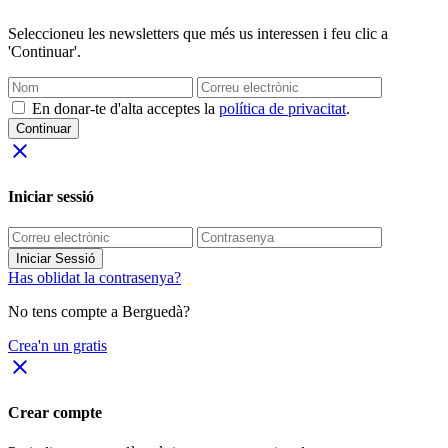
Seleccioneu les newsletters que més us interessen i feu clic a
'Continuar'.
En donar-te d'alta acceptes la
política de privacitat
.
Continuar
close
Iniciar sessió
Iniciar Sessió
Has oblidat la contrasenya?
No tens compte a Berguedà?
Crea'n un gratis
close
Crear compte