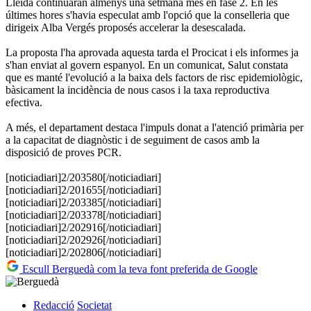
Lleida continuaran almenys una setmana més en fase 2. En les
últimes hores s'havia especulat amb l'opció que la conselleria que
dirigeix Alba Vergés proposés accelerar la desescalada.
La proposta l'ha aprovada aquesta tarda el Procicat i els informes ja
s'han enviat al govern espanyol. En un comunicat, Salut constata
que es manté l'evolució a la baixa dels factors de risc epidemiològic,
bàsicament la incidència de nous casos i la taxa reproductiva
efectiva.
A més, el departament destaca l'impuls donat a l'atenció primària per
a la capacitat de diagnòstic i de seguiment de casos amb la
disposició de proves PCR.
[noticiadiari]2/203580[/noticiadiari]
[noticiadiari]2/201655[/noticiadiari]
[noticiadiari]2/203385[/noticiadiari]
[noticiadiari]2/203378[/noticiadiari]
[noticiadiari]2/202916[/noticiadiari]
[noticiadiari]2/202926[/noticiadiari]
[noticiadiari]2/202806[/noticiadiari]
Escull Berguedà com la teva font preferida de Google
Redacció
Societat