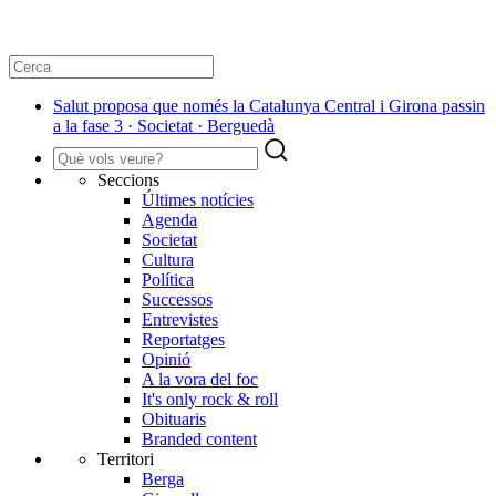
Salut proposa que només la Catalunya Central i Girona passin
a la fase 3 · Societat · Berguedà
Seccions
Últimes notícies
Agenda
Societat
Cultura
Política
Successos
Entrevistes
Reportatges
Opinió
A la vora del foc
It's only rock & roll
Obituaris
Branded content
Territori
Berga