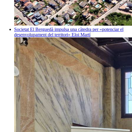
Societat
El Berguedà impulsa una càtedra per «potenciar el
desenvolupament del territori»
Eloi Martí