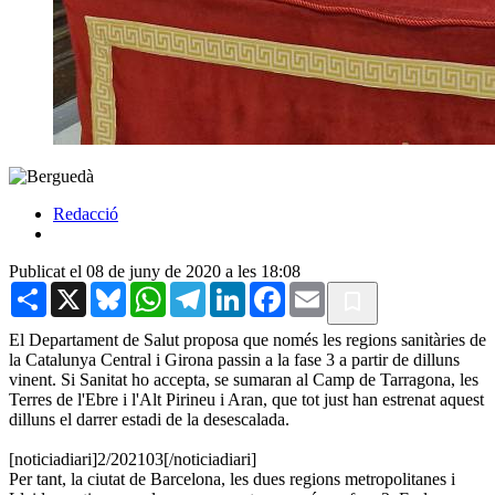
Redacció
Publicat el 08 de juny de 2020 a les 18:08
Share
X
Bluesky
WhatsApp
Telegram
LinkedIn
Facebook
Email
El Departament de Salut proposa que només les regions sanitàries de
la Catalunya Central i Girona passin a la fase 3 a partir de dilluns
vinent. Si Sanitat ho accepta, se sumaran al Camp de Tarragona, les
Terres de l'Ebre i l'Alt Pirineu i Aran, que tot just han estrenat aquest
dilluns el darrer estadi de la desescalada.
[noticiadiari]2/202103[/noticiadiari]
Per tant, la ciutat de Barcelona, les dues regions metropolitanes i