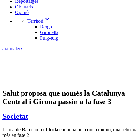
Reportatges
Obituaris
Opinió
expand_more
Territori
Berga
Gironella
Puig-reig
ara mateix
Salut proposa que només la Catalunya
Central i Girona passin a la fase 3
Societat
L'àrea de Barcelona i Lleida continuaran, com a mínim, una setmana
més en fase 2