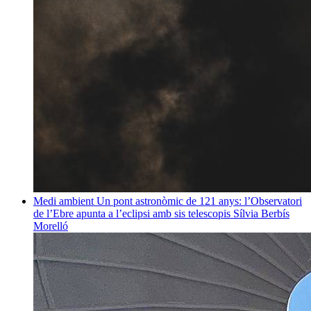
Medi ambient
Un pont astronòmic de 121 anys: l’Observatori
de l’Ebre apunta a l’eclipsi amb sis telescopis
Sílvia Berbís
Morelló