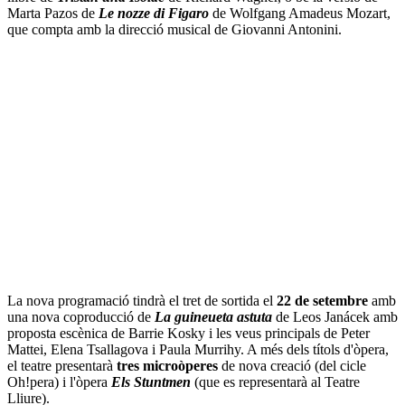
Marta Pazos de
Le nozze di Figaro
de Wolfgang Amadeus Mozart,
que compta amb la direcció musical de Giovanni Antonini.
La nova programació tindrà el tret de sortida el
22 de setembre
amb
una nova coproducció de
La guineueta astuta
de Leos Janácek amb
proposta escènica de Barrie Kosky i les veus principals de Peter
Mattei, Elena Tsallagova i Paula Murrihy. A més dels títols d'òpera,
el teatre presentarà
tres microòperes
de nova creació (del cicle
Oh!pera) i l'òpera
Els Stuntmen
(que es representarà al Teatre
Lliure).