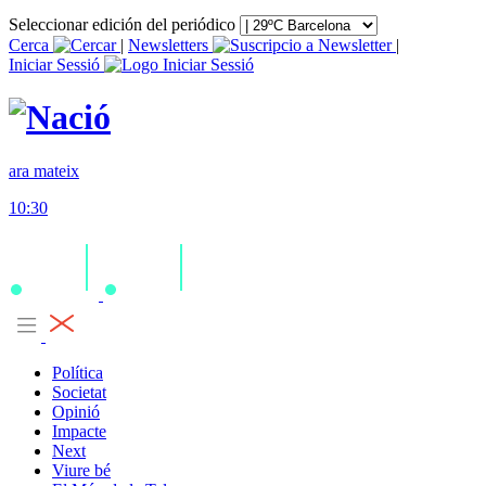
Seleccionar edición del periódico
Cerca
|
Newsletters
|
Iniciar Sessió
ara mateix
10:30
Política
Societat
Opinió
Impacte
Next
Viure bé