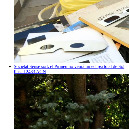
Societat
Sense sort: el Pirineu no veurà un eclipsi total de Sol
fins al 2433
ACN