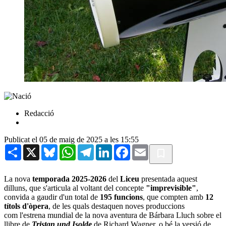
Redacció
Publicat el 05 de maig de 2025 a les 15:55
Share
X
Bluesky
WhatsApp
Telegram
LinkedIn
Facebook
Email
La nova
temporada 2025-2026
del
Liceu
presentada aquest
dilluns, que s'articula al voltant del concepte
"imprevisible"
,
convida a gaudir d'un total de
195 funcions
, que compten amb
12
títols d'òpera
, de les quals destaquen noves produccions
com l'estrena mundial de la nova aventura de Bárbara Lluch sobre el
llibre de
Tristan und Isolde
de Richard Wagner, o bé la versió de