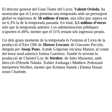
El director general del Gran Teatre del Liceu,
Valentí Oviedo
, ha
assenyalat que el Liceu presenta una temporada amb un pressupost
global en ingressos de
58 milions d'euros
, una xifra que supera en
un 6,3% la de la temporada passada. En total,
3,5 milions d'euros
més que la temporada anterior. Les administracions públiques
n'aporten el 49%, mentre que el 51% restant són ingressos propis.
Un dels grans moments de la temporada és l'estrena al Liceu de la
producció d'Àlex Ollé de
Manon Lescaut
, de Giacomo Puccini,
dirigida per
Josep Pons
. Asmik Grigorian encarna Manon, al costat
del tenor nord-americà Joshua Guerrero. També és novetat la
producció de Christof Loy de
Werther
, de Jules Massenet, amb
direcció d'Henrik Nánási. Xabier Anduaga i Matthew Polenzani
interpreten Werther, mentre que Kristina Stanek i Elmina Hasan
seran Charlotte.