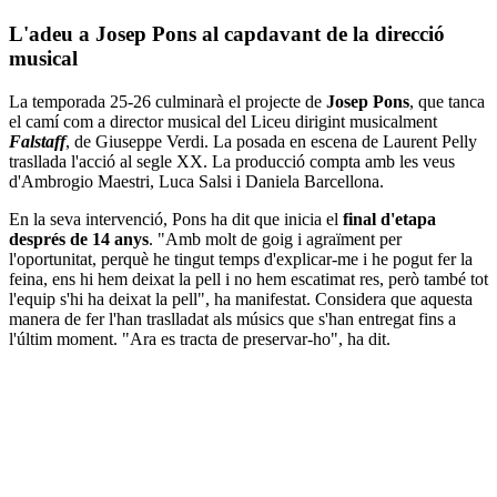
L'adeu a Josep Pons al capdavant de la direcció
musical
La temporada 25-26 culminarà el projecte de
Josep Pons
, que tanca
el camí com a director musical del Liceu dirigint musicalment
Falstaff
, de Giuseppe Verdi. La posada en escena de Laurent Pelly
trasllada l'acció al segle XX. La producció compta amb les veus
d'Ambrogio Maestri, Luca Salsi i Daniela Barcellona.
En la seva intervenció, Pons ha dit que inicia el
final d'etapa
després de 14 anys
. "Amb molt de goig i agraïment per
l'oportunitat, perquè he tingut temps d'explicar-me i he pogut fer la
feina, ens hi hem deixat la pell i no hem escatimat res, però també tot
l'equip s'hi ha deixat la pell", ha manifestat. Considera que aquesta
manera de fer l'han traslladat als músics que s'han entregat fins a
l'últim moment. "Ara es tracta de preservar-ho", ha dit.