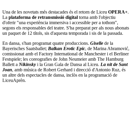
Una de les novetats més destacades és el retorn de Liceu
OPERA+
.
La
plataforma de retransmissió digital
torna amb l'objectiu
d'oferir "una experiència immersiva i accessible per a tothom",
segons els responsables del teatre. S'ha preparat per als nous abonats
un paquet de 12 títols, sis d'aquesta temporada i sis de la passada.
En dansa, s'han programat quatre produccions.
Giselle
de la
Bayerisches Saatsballet;
Balkan Erotic Epic
, de Marina Abramović,
comissionat amb el Factory International de Manchester i el Berliner
Festspiele; les coreografies de John Neumeier amb The Hamburg
Ballett a
Nikinsky
i la Gran Gala de Dansa al Liceu.
La nit de Sant
Joan
, amb música de Robert Gerhard i direcció d'Antonio Ruz, és
un altre dels espectacles de dansa, inclòs en la programació de
LiceuAprèn.