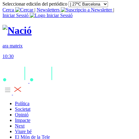
Seleccionar edición del periódico
Cerca
|
Newsletters
|
Iniciar Sessió
ara mateix
10:30
Política
Societat
Opinió
Impacte
Next
Viure bé
El Món de la Tele