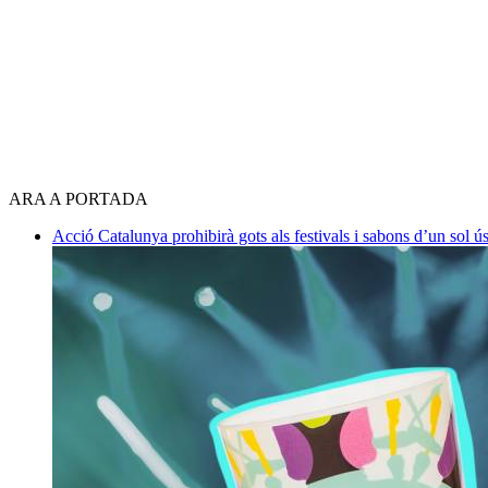
ARA A PORTADA
Acció
Catalunya prohibirà gots als festivals i sabons d’un sol ús