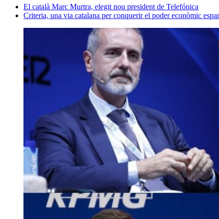
El català Marc Murtra, elegit nou president de Telefónica
Criteria, una via catalana per conquerir el poder econòmic espa