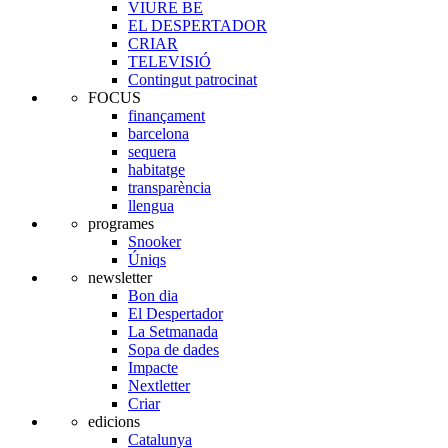
VIURE BE
EL DESPERTADOR
CRIAR
TELEVISIÓ
Contingut patrocinat
FOCUS
finançament
barcelona
sequera
habitatge
transparència
llengua
programes
Snooker
Úniqs
newsletter
Bon dia
El Despertador
La Setmanada
Sopa de dades
Impacte
Nextletter
Criar
edicions
Catalunya