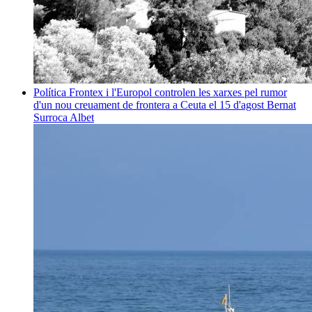
Política
Frontex i l'Europol controlen les xarxes pel rumor
d'un nou creuament de frontera a Ceuta el 15 d'agost
Bernat
Surroca Albet