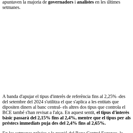
apuntaven la majoria de
governadors
i
analistes
en les últimes
setmanes.
A banda d'apujar el tipus d'interès de referència fins al 2,25% -des
del setembre del 2024 s'utilitza el que s'aplica a les entitats que
dipositen diners al banc central- els altres dos tipus que controla el
BCE també s'han revisat a l'alça. En aquest sentit,
el tipus d'interès
bàsic passarà del 2,15% fins al 2,4%, mentre que el tipus per als
préstecs immediats puja des del 2,4% fins al 2,65%.