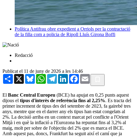
Política
Antifrau obre expedient a Orriols per la contractació
de la filla com a policia de Ripoll
Lluís Girona Boffi
Redacció
Publicat el 11 de juny de 2026 a les 14:46
Share
X
Bluesky
WhatsApp
Telegram
LinkedIn
Facebook
Email
El
Banc Central Europeu
(BCE) ha apujat en 0,25 punts aquest
dijous el
tipus d'interès de referència fins al 2,25%
. Es tracta del
primer increment de tipus des del setembre de 2023, fa gairebé tres
anys, mentre que en el darrer any els tipus han estat congelats al
2%. La decisió arriba en un context marcat pel conflicte a l'Orient
Mitjà i en què la inflació a l'Eurozona ha repuntat fins al 3,2% al
maig, molt per sobre de l'objectiu del 2% que es marca el BCE.
Amb aquest pas, doncs, Frankfurt ha seguit així el camí que ja