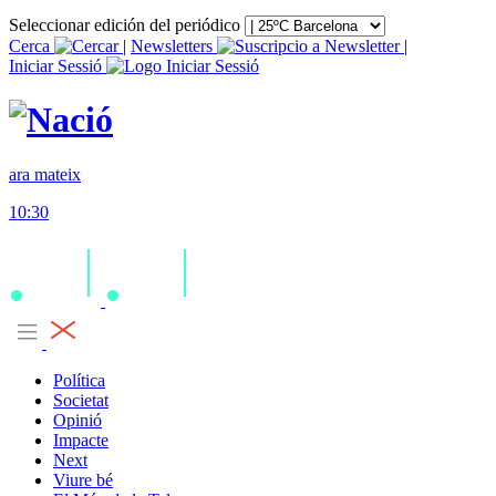
Seleccionar edición del periódico
Cerca
|
Newsletters
|
Iniciar Sessió
ara mateix
10:30
Política
Societat
Opinió
Impacte
Next
Viure bé