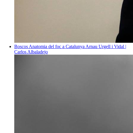
Boscos
Anatomia del foc a Catalunya
Arnau Urgell i Vidal |
Carlos Albaladejo