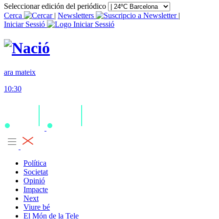
Seleccionar edición del periódico
Cerca
|
Newsletters
|
Iniciar Sessió
ara mateix
10:30
Política
Societat
Opinió
Impacte
Next
Viure bé
El Món de la Tele