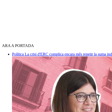
ARA A PORTADA
Política
La crisi d'ERC complica encara més repetir la suma in