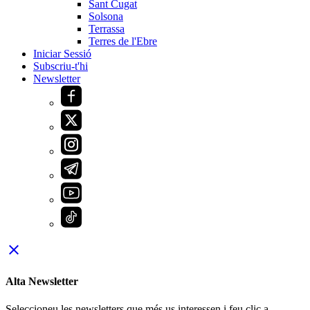
Sant Cugat
Solsona
Terrassa
Terres de l'Ebre
Iniciar Sessió
Subscriu-t'hi
Newsletter
close
Alta Newsletter
Seleccioneu les newsletters que més us interessen i feu clic a