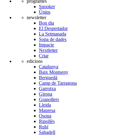
programes
Snooker
Úniqs
newsletter
Bon dia
El Despertador
La Setmanada
Sopa de dades
Impacte
Nextletter
Criar
edicions
Catalunya
Baix Montseny
Berguedà
Camp de Tarragona
Garrotxa
Girona
Granollers
Lleida
Manresa
Osona
Ripollès
Rubí
Sabadell