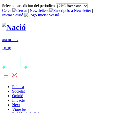
Seleccionar edición del periódico
Cerca
|
Newsletters
|
Iniciar Sessió
ara mateix
10:30
Política
Societat
Opinió
Impacte
Next
Viure bé