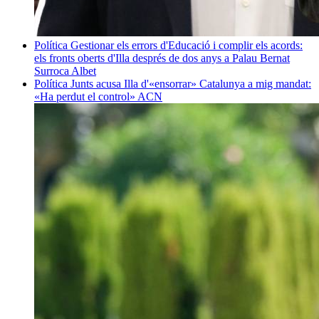
Política
Gestionar els errors d'Educació i complir els acords:
els fronts oberts d'Illa després de dos anys a Palau
Bernat
Surroca Albet
Política
Junts acusa Illa d'«ensorrar» Catalunya a mig mandat:
«Ha perdut el control»
ACN