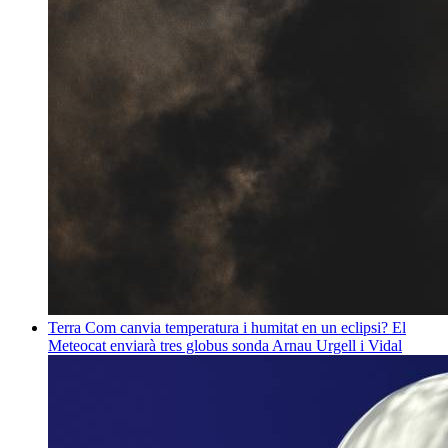
Terra
Com canvia temperatura i humitat en un eclipsi? El
Meteocat enviarà tres globus sonda
Arnau Urgell i Vidal