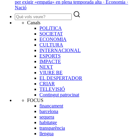
per exigir «empatia» en plena temporada alta · Economia ·
Nació
Canals
POLíTICA
SOCIETAT
ECONOMIA
CULTURA
INTERNACIONAL
ESPORTS
IMPACTE
NEXT
VIURE BE
EL DESPERTADOR
CRIAR
TELEVISIÓ
Contingut patrocinat
FOCUS
finançament
barcelona
sequera
habitatge
transparència
llengua