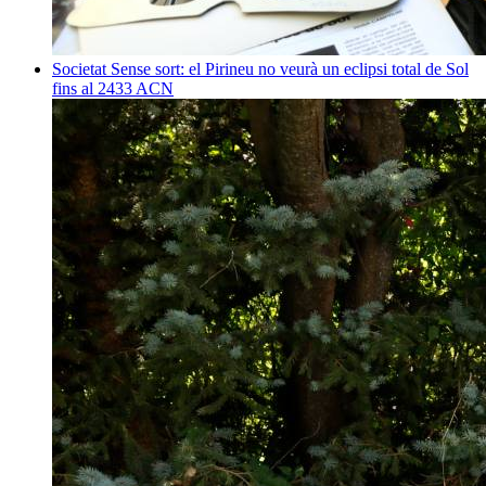
Societat
Sense sort: el Pirineu no veurà un eclipsi total de Sol
fins al 2433
ACN