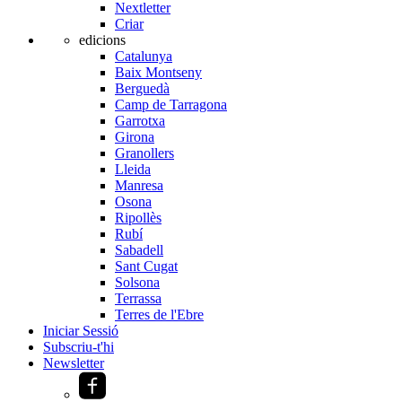
Nextletter
Criar
edicions
Catalunya
Baix Montseny
Berguedà
Camp de Tarragona
Garrotxa
Girona
Granollers
Lleida
Manresa
Osona
Ripollès
Rubí
Sabadell
Sant Cugat
Solsona
Terrassa
Terres de l'Ebre
Iniciar Sessió
Subscriu-t'hi
Newsletter