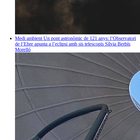
Medi ambient
Un pont astronòmic de 121 anys: l’Observatori
de l’Ebre apunta a l’eclipsi amb sis telescopis
Sílvia Berbís
Morelló