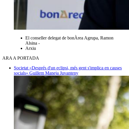
El conseller delegat de bonÀrea Agrupa, Ramon
Alsina -
Arxiu
ARA A PORTADA
Societat
«Després d'un eclipsi, més gent s'implica en causes
socials»
Guillem Maneja Juvanteny