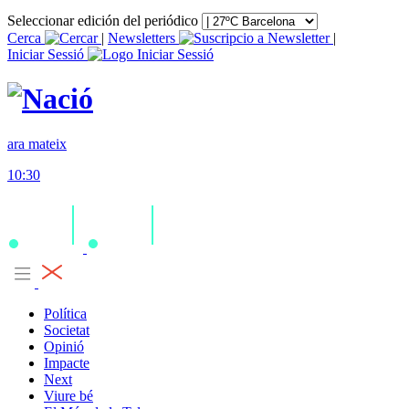
Seleccionar edición del periódico
Cerca
|
Newsletters
|
Iniciar Sessió
ara mateix
10:30
Política
Societat
Opinió
Impacte
Next
Viure bé