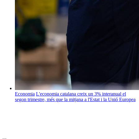
Economia
L'economia catalana creix un 3% interanual el
segon trimestre, més que la mitjana a l'Estat i la Unió Europea