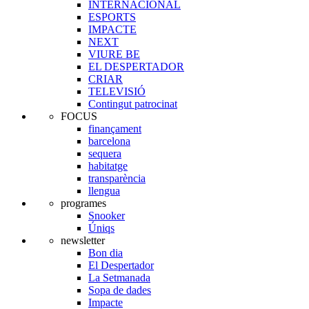
INTERNACIONAL
ESPORTS
IMPACTE
NEXT
VIURE BE
EL DESPERTADOR
CRIAR
TELEVISIÓ
Contingut patrocinat
FOCUS
finançament
barcelona
sequera
habitatge
transparència
llengua
programes
Snooker
Úniqs
newsletter
Bon dia
El Despertador
La Setmanada
Sopa de dades
Impacte