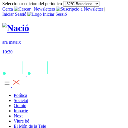
Seleccionar edición del periódico
Cerca
|
Newsletters
|
Iniciar Sessió
ara mateix
10:30
Política
Societat
Opinió
Impacte
Next
Viure bé
El Món de la Tele