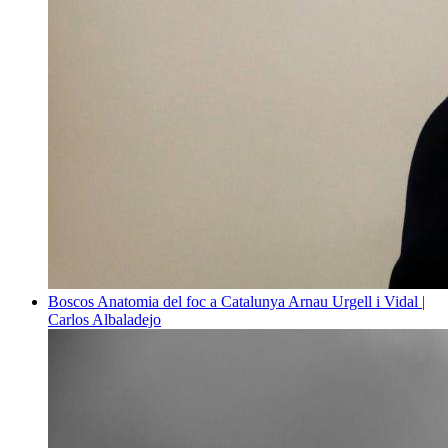
Boscos
Anatomia del foc a Catalunya
Arnau Urgell i Vidal |
Carlos Albaladejo