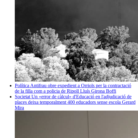
Política
Antifrau obre expedient a Orriols per la contractació
de la filla com a policia de Ripoll
Lluís Girona Boffi
Societat
Un «error de càlcul» d'Educació en l'adjudicació de
places deixa temporalment 400 educadors sense escola
Gerard
Mira