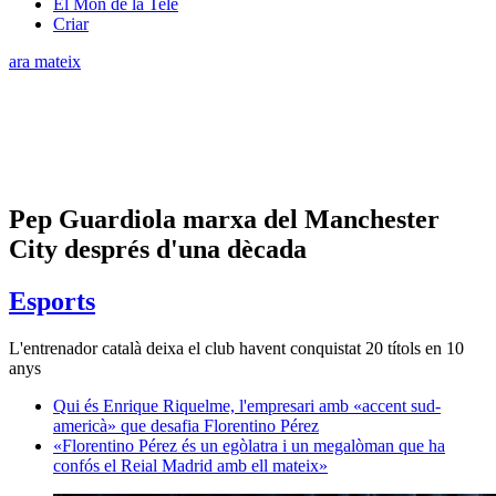
El Món de la Tele
Criar
ara mateix
Pep Guardiola marxa del Manchester
City després d'una dècada
Esports
L'entrenador català deixa el club havent conquistat 20 títols en 10
anys
Qui és Enrique Riquelme, l'empresari amb «accent sud-
americà» que desafia Florentino Pérez
«Florentino Pérez és un egòlatra i un megalòman que ha
confós el Reial Madrid amb ell mateix»