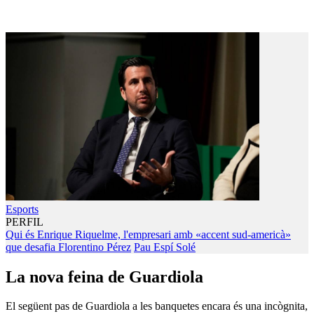
Esports
PERFIL
Qui és Enrique Riquelme, l'empresari amb «accent sud-americà»
que desafia Florentino Pérez
Pau Espí Solé
La nova feina de Guardiola
El següent pas de Guardiola a les banquetes encara és una incògnita,