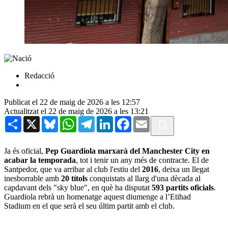
Redacció
Publicat el 22 de maig de 2026 a les 12:57
Actualitzat el 22 de maig de 2026 a les 13:21
Share
X
Bluesky
WhatsApp
Telegram
LinkedIn
Facebook
Email
Ja és oficial,
Pep Guardiola marxarà del Manchester City en
acabar la temporada
, tot i tenir un any més de contracte. El de
Santpedor, que va arribar al club l'estiu del
2016
, deixa un llegat
inesborrable amb
20 títols
conquistats al llarg d'una dècada al
capdavant dels "sky blue", en què ha disputat
593 partits oficials
.
Guardiola rebrà un homenatge aquest diumenge a l’Etihad
Stadium en el que serà el seu últim partit amb el club.