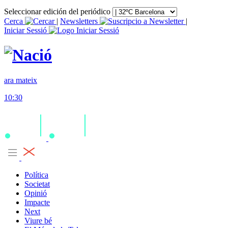
Seleccionar edición del periódico
Cerca
|
Newsletters
|
Iniciar Sessió
ara mateix
10:30
Política
Societat
Opinió
Impacte
Next
Viure bé