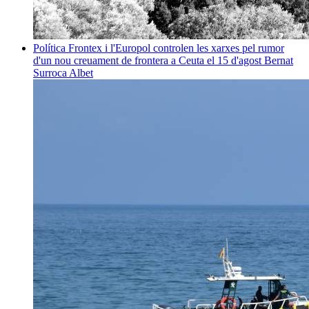
Política
Frontex i l'Europol controlen les xarxes pel rumor
d'un nou creuament de frontera a Ceuta el 15 d'agost
Bernat
Surroca Albet