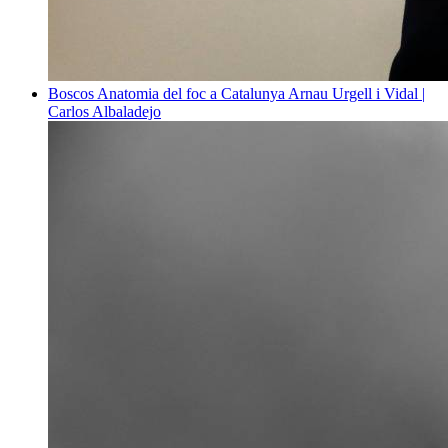
Boscos
Anatomia del foc a Catalunya
Arnau Urgell i Vidal |
Carlos Albaladejo