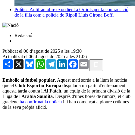
Política
Antifrau obre expedient a Orriols per la contractació
de la filla com a policia de Ripoll
Lluís Girona Boffi
Redacció
Publicat el 06 d’agost de 2025 a les 19:30
Actualitzat el 06 d’agost de 2025 a les 21:06
Share
X
Bluesky
WhatsApp
Telegram
LinkedIn
Facebook
Email
Embolic al futbol popular
. Aquest matí sortia a la llum la notícia
que el
Club Esportiu Europa
disputaria un partit d'entrenament
aquesta tarda contra l'
Al Fateh
, un equip de la primera divisió de la
Lliga de l'
Aràbia Saudita
. Després d'unes hores de rumors, el club
gracienc
ha confirmat la notícia
i li han començat a ploure crítiques
de la seva pròpia afició.