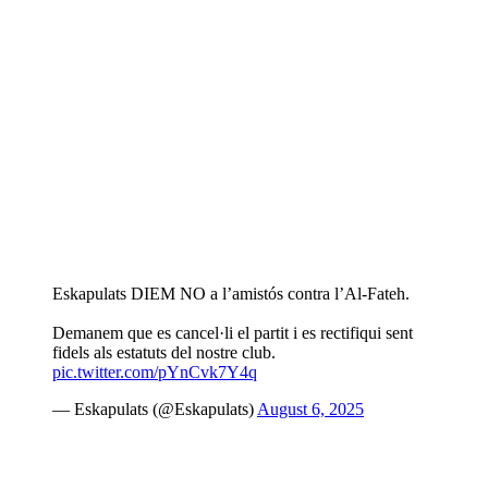
Eskapulats DIEM NO a l’amistós contra l’Al-Fateh.
Demanem que es cancel·li el partit i es rectifiqui sent
fidels als estatuts del nostre club.
pic.twitter.com/pYnCvk7Y4q
— Eskapulats (@Eskapulats)
August 6, 2025