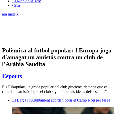
El Món de la Tele
Criar
ara mateix
Polèmica al futbol popular: l'Europa juga
d'amagat un amistós contra un club de
l'Aràbia Saudita
Esports
Els Eskapulats, la grada popular del club gracienc, demana que es
cancel·li l'amistós i que el club sigui "fidel als ideals dels estatuts"
El Barça i l'Ajuntament acorden obrir el Camp Nou per fases