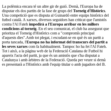
La polèmica encara té un altre gir de guió. Demà, l'Europa ha de
disputar els dos partits de la fase de grups del
Torneig d'Històrics
.
Una competició que es disputa al Guinardó entre equips històrics del
futbol català. A xarxes, diversos seguidors han criticat que l'amistós
contra l'Al Fateh
impedirà a l'Europa arribar en les millors
condicions al torneig
. En el seu comunicat, el club ha assegurat que
prioritza el Torneig d'Històrics com a "compromís principal
d'aquests dies".Amb tot plegat, i escudant-se en què és un partit a
porta tancada, l'
Europa no ha informat del transcurs del partit a
les seves xarxes
com fa habitualment. Tampoc ho ha fet l'Al Fateh.
Tot i això, a la pàgina web de la Federació Catalana de Futbol hi
apareix l'acta del partit, ja que és un amistós que s'ha disputat a
Catalunya i amb àrbitres de la Federació. Queda per veure si demà
es presentarà a l'Històrics amb l'equip titular o amb jugadors del B.