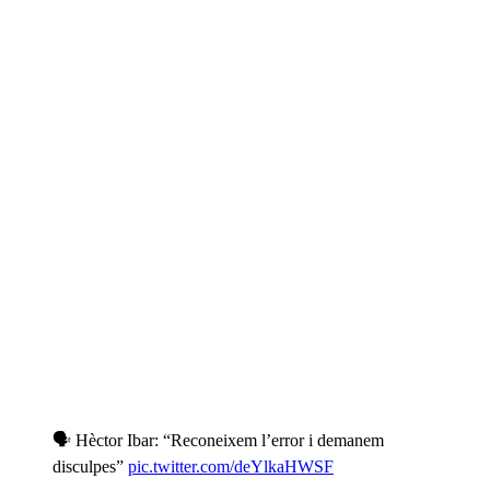
🗣️ Hèctor Ibar: “Reconeixem l’error i demanem
disculpes”
pic.twitter.com/deYlkaHWSF