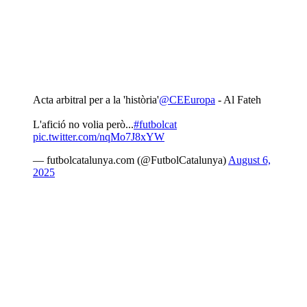
Acta arbitral per a la 'història'
@CEEuropa
- Al Fateh
L'afició no volia però...
#futbolcat
pic.twitter.com/nqMo7J8xYW
— futbolcatalunya.com (@FutbolCatalunya)
August 6,
2025