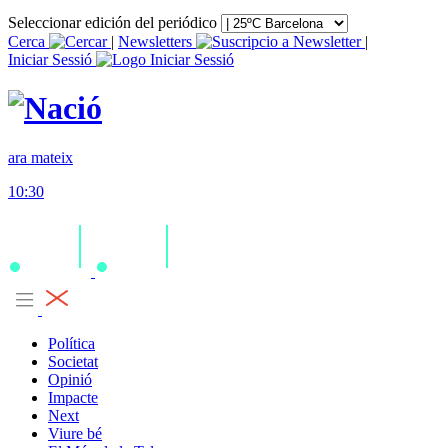
Seleccionar edición del periódico
Cerca
|
Newsletters
|
Iniciar Sessió
ara mateix
10:30
Política
Societat
Opinió
Impacte
Next
Viure bé