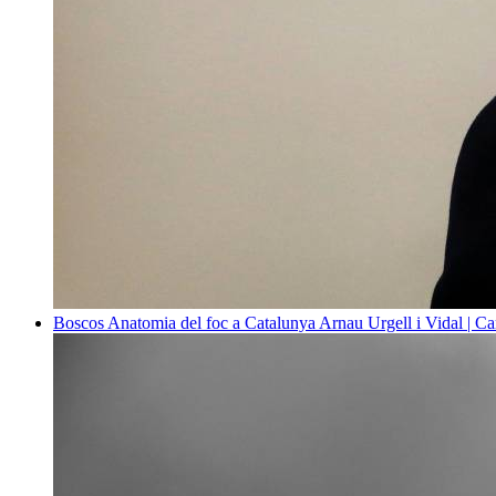
Boscos
Anatomia del foc a Catalunya
Arnau Urgell i Vidal | Ca