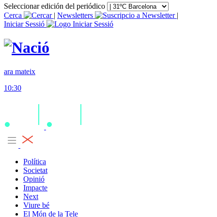
Seleccionar edición del periódico
Cerca
|
Newsletters
|
Iniciar Sessió
ara mateix
10:30
Política
Societat
Opinió
Impacte
Next
Viure bé
El Món de la Tele