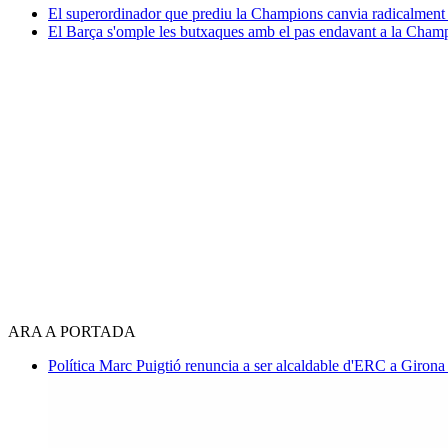
El superordinador que prediu la Champions canvia radicalment 
El Barça s'omple les butxaques amb el pas endavant a la Cham
ARA A PORTADA
Política
Marc Puigtió renuncia a ser alcaldable d'ERC a Girona 