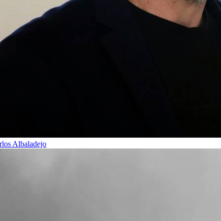
rlos Albaladejo