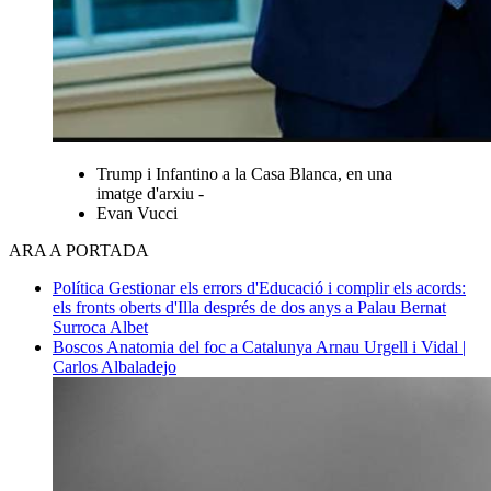
Trump i Infantino a la Casa Blanca, en una
imatge d'arxiu -
Evan Vucci
ARA A PORTADA
Política
Gestionar els errors d'Educació i complir els acords:
els fronts oberts d'Illa després de dos anys a Palau
Bernat
Surroca Albet
Boscos
Anatomia del foc a Catalunya
Arnau Urgell i Vidal |
Carlos Albaladejo