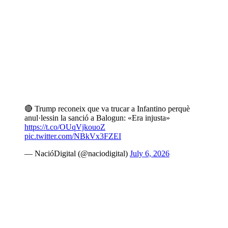
🔴 Trump reconeix que va trucar a Infantino perquè
anul·lessin la sanció a Balogun: «Era injusta»
https://t.co/OUqVjkouoZ
pic.twitter.com/NBkVx3FZEI
— NacióDigital (@naciodigital)
July 6, 2026