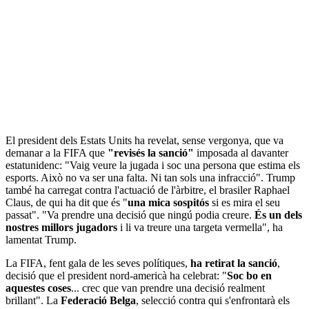
El president dels Estats Units ha revelat, sense vergonya, que va
demanar a la FIFA que
"revisés la sanció"
imposada al davanter
estatunidenc: "Vaig veure la jugada i soc una persona que estima els
esports. Això no va ser una falta. Ni tan sols una infracció". Trump
també ha carregat contra l'actuació de l'àrbitre, el brasiler Raphael
Claus, de qui ha dit que és "
una mica sospitós
si es mira el seu
passat". "Va prendre una decisió que ningú podia creure.
És un dels
nostres millors jugadors
i li va treure una targeta vermella", ha
lamentat Trump.
La FIFA, fent gala de les seves polítiques,
ha retirat la sanció
,
decisió que el president nord-americà ha celebrat: "
Soc bo en
aquestes coses
... crec que van prendre una decisió realment
brillant". La
Federació Belga
, selecció contra qui s'enfrontarà els