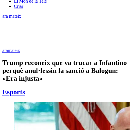
El Món de la Tele
Criar
ara mateix
aramateix
Trump reconeix que va trucar a Infantino
perquè anul·lessin la sanció a Balogun:
«Era injusta»
Esports