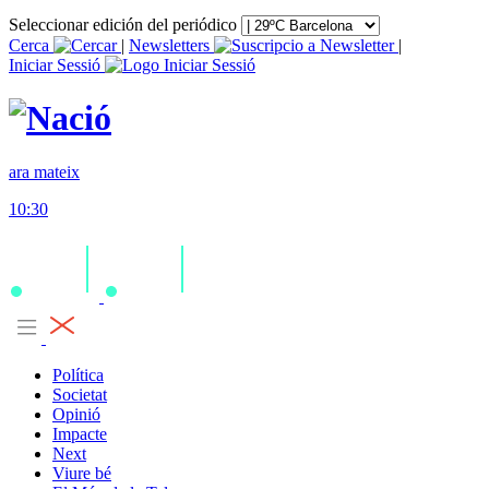
Seleccionar edición del periódico
Cerca
|
Newsletters
|
Iniciar Sessió
ara mateix
10:30
Política
Societat
Opinió
Impacte
Next
Viure bé