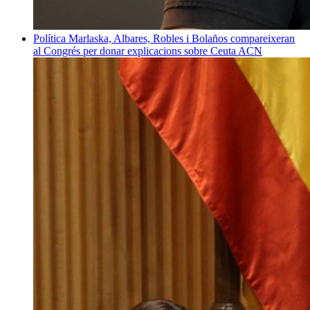
Política
Marlaska, Albares, Robles i Bolaños compareixeran
al Congrés per donar explicacions sobre Ceuta
ACN