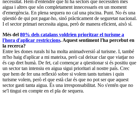
necessitat. Hem d'entendre que hi ha sectors que necessiten més
aigua i altres que són completament innecessaris en un moment
d'emergència. En plena sequera no cal una piscina. Punt. No és una
qüestió de qui pot pagar-ho, sinó pràcticament de seguretat nacional.
I el sector primari necessita aigua, però de manera eficient, això sí.
Més del
80% dels catalans voldrien prioritzar el turisme a
l'hora d'aplicar restriccions
. Aquest sentiment l'ha percebut en
la recerca?
Entre les dones rurals hi ha molta animadversió al turisme. I, també
m'ho haig d'aplicar a mi mateixa, però cal deixar clar que viatjar no
és cap dret humà. De fet, cal començar a qüestionar si és positiu que
un sector tan intensiu en aigua sigui prioritari al nostre país. Crec
que hem de fer una reflexió sobre si volem tants turistes i quin
turisme volem, però el que està clar és que no pot ser que aquest
sector gasti tanta aigua. És una irresponsabilitat. No s'entén que no
se'l tingui en compte en el pla de sequera.