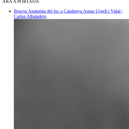
ARA A PORTADA
Boscos
Anatomia del foc a Catalunya
Arnau Urgell i Vidal |
Carlos Albaladejo