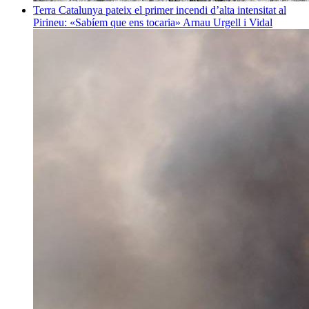
Terra
Catalunya pateix el primer incendi d’alta intensitat al
Pirineu: «Sabíem que ens tocaria»
Arnau Urgell i Vidal