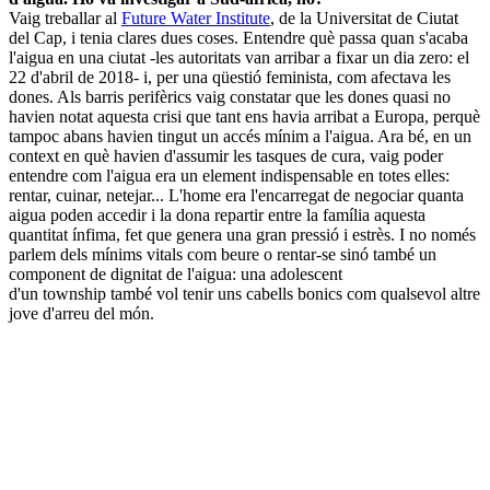
Vaig treballar al
Future Water Institute
, de la Universitat de Ciutat
del Cap, i tenia clares dues coses. Entendre què passa quan s'acaba
l'aigua en una ciutat -les autoritats van arribar a fixar un dia zero: el
22 d'abril de 2018- i, per una qüestió feminista, com afectava les
dones. Als barris perifèrics vaig constatar que les dones quasi no
havien notat aquesta crisi que tant ens havia arribat a Europa, perquè
tampoc abans havien tingut un accés mínim a l'aigua. Ara bé, en un
context en què havien d'assumir les tasques de cura, vaig poder
entendre com l'aigua era un element indispensable en totes elles:
rentar, cuinar, netejar... L'home era l'encarregat de negociar quanta
aigua poden accedir i la dona repartir entre la família aquesta
quantitat ínfima, fet que genera una gran pressió i estrès. I no només
parlem dels mínims vitals com beure o rentar-se sinó també un
component de dignitat de l'aigua: una adolescent
d'un township també vol tenir uns cabells bonics com qualsevol altre
jove d'arreu del món.