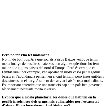
Però no tot s'ha fet malament...
No, ni de bon tros. Ara que soc als Països Baixos veig que tenim
molta imatge de nosaltres mateixos i en algunes qüestions ho fem
millor que alguns països del nord d'Europa. Però és cert que en
l'àmbit rural, per exemple, s'ha apostat en molts casos per regadius
basats en l'abundància pensant en el curt termini, però insostenibles i
desastrosos en el llarg. Ara hem de canviar i això costa molts diners.
És important entendre que una transició cap a un país ben governat
hídricament necessita molta inversió.
Explica que a escala planetària, les dones que habiten en la
perifèria solen ser dels grups més vulnerables per l'escassetat
d'aigua. Ho va investigar a Sud-àfrica, no?