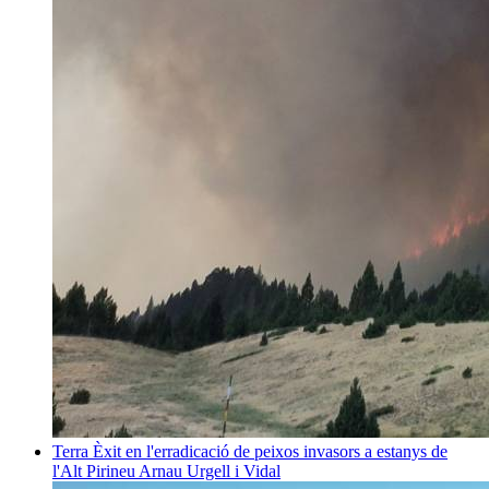
Terra
Èxit en l'erradicació de peixos invasors a estanys de
l'Alt Pirineu
Arnau Urgell i Vidal