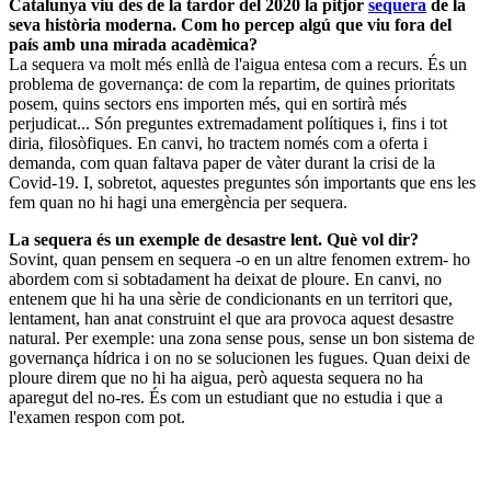
Catalunya viu des de la tardor del 2020 la pitjor
sequera
de la
seva història moderna. Com ho percep algú que viu fora del
país amb una mirada acadèmica?
La sequera va molt més enllà de l'aigua entesa com a recurs. És un
problema de governança: de com la repartim, de quines prioritats
posem, quins sectors ens importen més, qui en sortirà més
perjudicat... Són preguntes extremadament polítiques i, fins i tot
diria, filosòfiques. En canvi, ho tractem només com a oferta i
demanda, com quan faltava paper de vàter durant la crisi de la
Covid-19. I, sobretot, aquestes preguntes són importants que ens les
fem quan no hi hagi una emergència per sequera.
La sequera és un exemple de desastre lent. Què vol dir?
Sovint, quan pensem en sequera -o en un altre fenomen extrem- ho
abordem com si sobtadament ha deixat de ploure. En canvi, no
entenem que hi ha una sèrie de condicionants en un territori que,
lentament, han anat construint el que ara provoca aquest desastre
natural. Per exemple: una zona sense pous, sense un bon sistema de
governança hídrica i on no se solucionen les fugues. Quan deixi de
ploure direm que no hi ha aigua, però aquesta sequera no ha
aparegut del no-res. És com un estudiant que no estudia i que a
l'examen respon com pot.