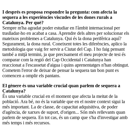
I després es proposa respondre la pregunta: com afecta la
sequera a les experiències viscudes de les dones rurals a
Catalunya. Per què?
Sempre m'ha agradat poder estudiar en l'àmbit internacional per
traslladar-ho en acabat a casa. Aprendre dels altres per solucionar els
mateixos problemes a Catalunya. Qui és la dona perifèrica aquí?
Segurament, la dona rural. Coneixent totes les diferències, aplico la
metodologia que vaig fer servir a Ciutat del Cap. I ho faig pensant
també a mitjà termini, ja que precisament el meu projecte de tesi és
comparar com la regió del Cap Occidental i Catalunya han
reaccionat a l'escassetat d'aigua i quins aprenentatges n'han obtingut.
Cometem l'error de deixar de pensar la sequera tan bon punt es
comencen a omplir els pantans.
El gènere és una variable crucial quan parlem de sequera a
Catalunya?
És una variable crucial en el moment que afecta la meitat de la
població. Ara bé, no és la variable que en el nostre context sigui la
més important. La de classe, de capacitat adquisitiva, de poder
d'agència, de xarxes de suport, d'origen... Són més rellevants quan
parlem de sequera. En tot cas, és un camp que s'ha d'investigar amb
més temps i més recursos.