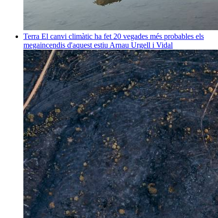
Terra
El canvi climàtic ha fet 20 vegades més probables els
megaincendis d'aquest estiu
Arnau Urgell i Vidal