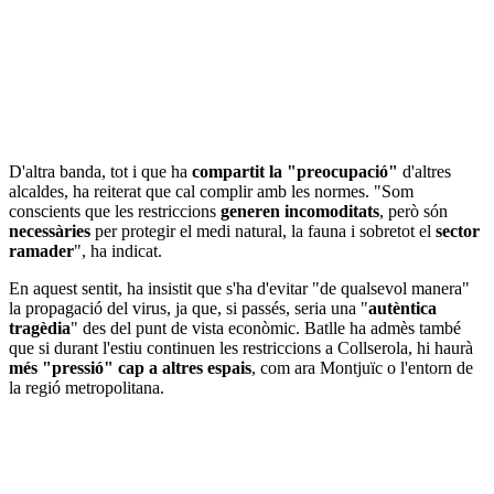
D'altra banda, tot i que ha
compartit la "preocupació"
d'altres
alcaldes, ha reiterat que cal complir amb les normes. "Som
conscients que les restriccions
generen incomoditats
, però són
necessàries
per protegir el medi natural, la fauna i sobretot el
sector
ramader
", ha indicat.
En aquest sentit, ha insistit que s'ha d'evitar "de qualsevol manera"
la propagació del virus, ja que, si passés, seria una "
autèntica
tragèdia
" des del punt de vista econòmic. Batlle ha admès també
que si durant l'estiu continuen les restriccions a Collserola, hi haurà
més "pressió" cap a altres espais
, com ara Montjuïc o l'entorn de
la regió metropolitana.