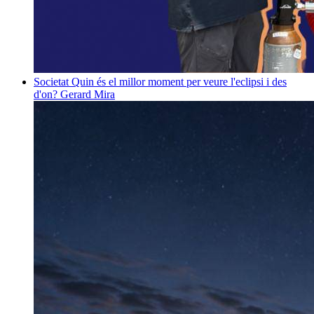
Societat
Quin és el millor moment per veure l'eclipsi i des
d'on?
Gerard Mira