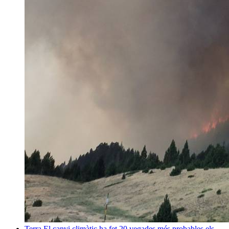
Terra
El canvi climàtic ha fet 20 vegades més probables els