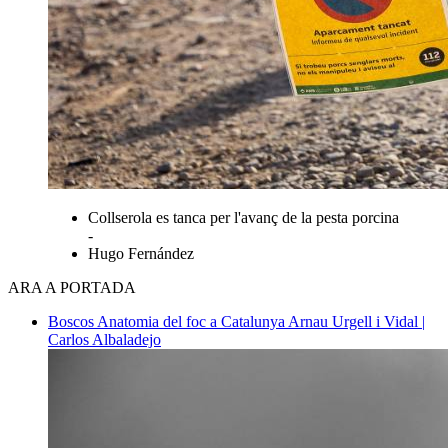
Collserola es tanca per l'avanç de la pesta porcina
-
Hugo Fernández
ARA A PORTADA
Boscos
Anatomia del foc a Catalunya
Arnau Urgell i Vidal |
Carlos Albaladejo