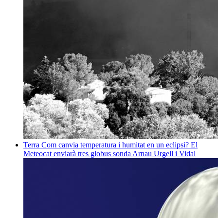
Terra
Com canvia temperatura i humitat en un eclipsi? El
Meteocat enviarà tres globus sonda
Arnau Urgell i Vidal