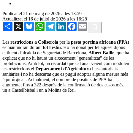
Publicat el 21 de maig de 2026 a les 13:59
Actualitzat el 16 de juliol de 2026 a les 16:28
Share
X
Bluesky
WhatsApp
Telegram
LinkedIn
Facebook
Email
Les
restriccions a Collserola
per la
pesta porcina africana (PPA)
es mantindran durant
tot l'estiu
. Ho ha donat per fet aquest dijous
el tinent d'alcaldia de Seguretat de Barcelona,
Albert Batlle
, que ha
explicat que no hi haurà un aixecament "generalitzat" de les
prohibicions. Amb tot, ha recordat que cal anar veient com modulen
les restriccions el
Departament d'Agricultura
i les autoritats
sanitàries i no ha descartat que es pugui adoptar alguna mesura més
"quirúrgica". Actualment, el nombre de positius de PPA ha
augmentat fins a 322 després de la confirmació de dos casos més,
un a Castellbisbal i un a Molins de Rei.