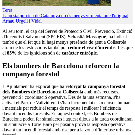
Terra
La pesta porcina de Catalunya no és menys virulenta que l'original
Arnau Urgell i Vidal
Al seu torn, el cap del Servei de Protecció Civil, Prevenció, Extinció
d'Incendis i Salvament (SPCEIS),
Sebastià Massagué
, ha indicat
també que el fet que hi hagi menys presència de gent a Collserola
arran de les restriccions també pot
reduir el risc d'incendis
. I és que
el
85%
de les ignicions són de
caràcter entròpic
.
Els bombers de Barcelona reforcen la
campanya forestal
L'Ajuntament ha explicat que ha
reforçat la campanya forestal
dels Bombers de Barcelona
a Collserola
amb més recursos,
prevenció i coordinació operativa. Des de fa una setmana, s'ha
activat el Parc de Vallvidrera i s'han incrementat els recursos humans
i materials per reduir el temps de resposta i millorar l’eficiència
davant incendis forestals. En aquest context, els Bombers de
Barcelona poden fer simulacres i aquest dijous a la tarda coordinaran
un simulacre a Torre Baró per posar a prova la resposta operativa
davant un incendi forestal amb risc per a la zona d’interfase urbano-