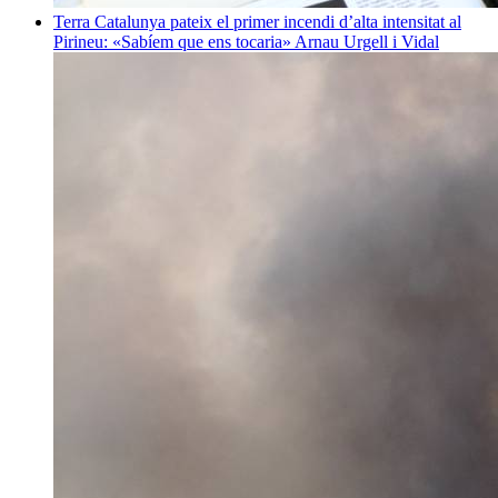
Terra
Catalunya pateix el primer incendi d’alta intensitat al
Pirineu: «Sabíem que ens tocaria»
Arnau Urgell i Vidal