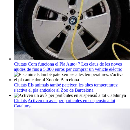
Ciutats
Com funciona el Pla Auto+? Les claus de les noves
ajudes de fins a 5.000 euros per comprar un vehicle elèctric
Ciutats
Els animals també pateixen les altes temperatures:
s'activa el pla anticalor al Zoo de Barcelona
Ciutats
Activen un avís per partícules en suspensió a tot
Catalunya