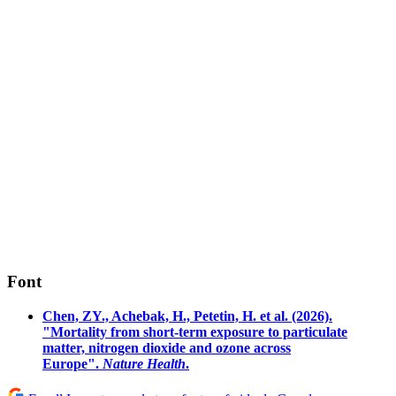
Font
Chen, ZY., Achebak, H., Petetin, H. et al. (2026).
"Mortality from short-term exposure to particulate
matter, nitrogen dioxide and ozone across
Europe".
Nature Health
.