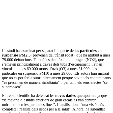
L’estudi ha examinat per separat l’impacte de les
partícules en
suspensió PM2.5
(provenen del trànsit rodat), que ha atribuït a unes
79.000 defuncions. També les de diòxid de nitrogen (NO2), que
s’emeten principalment a través dels tubs d’escapament, i s’han
vinculat a unes 69.000 morts, l’ozó (O3) a unes 31.000 i les
partícules en suspensió PM10 a unes 29.000. Els autors han matisat
que no es pot fer la suma directament perquè sovint els contaminants
“es presenten de manera simultània” i, per tant, els seus efectes “se
superposen”.
El treball científic ha defensat les
noves dades
que aporten, ja que
“la majoria d’estudis anteriors de gran escala es van centrar
únicament en les partícules fines”. L’anàlisi dona “una visió més
completa i realista dels riscos per a la salut”. Alhora, ha subratllat