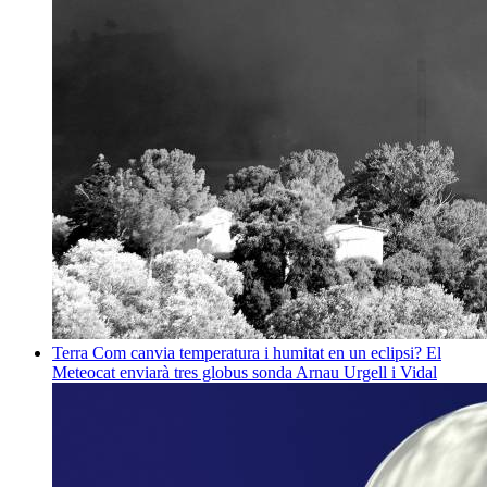
Terra
Com canvia temperatura i humitat en un eclipsi? El
Meteocat enviarà tres globus sonda
Arnau Urgell i Vidal