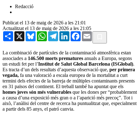
Redacció
Publicat el 13 de maig de 2026 a les 21:01
Actualitzat el 13 de maig de 2026 a les 21:05
Share
X
Bluesky
WhatsApp
Telegram
LinkedIn
Facebook
Email
La combinació de partícules de la contaminació atmosfèrica estan
associades a
146.500 morts prematures
anuals a Europa, segons
un estudi fet per l’
Institut de Salut Global Barcelona (ISGlobal)
.
Es tracta d’un dels resultats d’aquesta observació que,
per primera
vegada,
fa una valoració a escala europea de la mortalitat a curt
termini dels efectes de la barreja de múltiples contaminants presents
en 31 països del continent. El treball també ha apuntat que els
homes joves són més vulnerables
que les dones per “probablement
a causa d’una exposició més gran o a l’aparició més precoç”. Tot i
això, l’anàlisi del centre de recerca ha puntualitzat que, especialment
a partir dels 85 anys, el patró canvia.