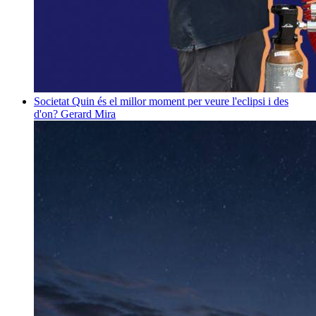
Societat
Quin és el millor moment per veure l'eclipsi i des
d'on?
Gerard Mira