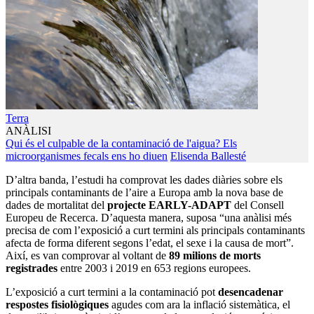
Terra
ANÀLISI
Qui és el culpable de la contaminació de l'aigua? Els
microorganismes fecals ens ho diuen
Elisenda Ballesté
D’altra banda, l’estudi ha comprovat les dades diàries sobre els
principals contaminants de l’aire a Europa amb la nova base de
dades de mortalitat del
projecte EARLY-ADAPT
del Consell
Europeu de Recerca. D’aquesta manera, suposa “una anàlisi més
precisa de com l’exposició a curt termini als principals contaminants
afecta de forma diferent segons l’edat, el sexe i la causa de mort”.
Així, es van comprovar al voltant de
89 milions de morts
registrades
entre 2003 i 2019 en 653 regions europees.
L’exposició a curt termini a la contaminació pot
desencadenar
respostes fisiològiques
agudes com ara la inflació sistemàtica, el