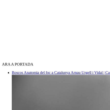
ARA A PORTADA
Boscos
Anatomia del foc a Catalunya
Arnau Urgell i Vidal | Ca