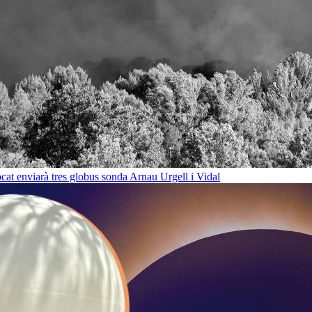
cat enviarà tres globus sonda
Arnau Urgell i Vidal