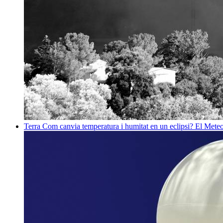
Terra
Com canvia temperatura i humitat en un eclipsi? El Meteo