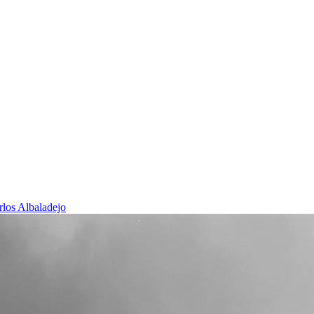
rlos Albaladejo