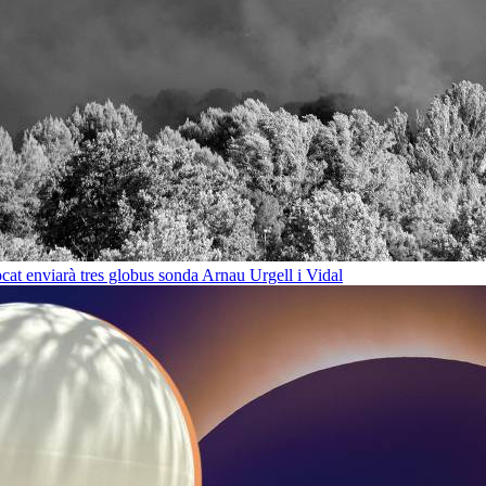
cat enviarà tres globus sonda
Arnau Urgell i Vidal