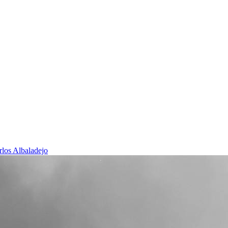
rlos Albaladejo