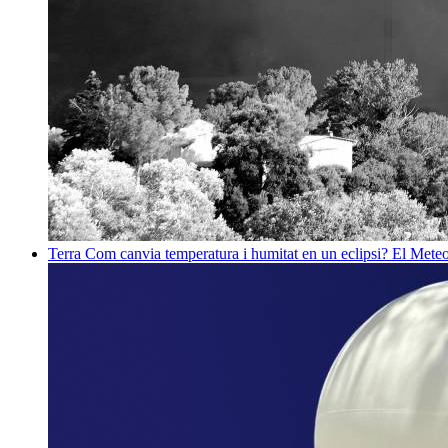
Terra
Com canvia temperatura i humitat en un eclipsi? El Meteo