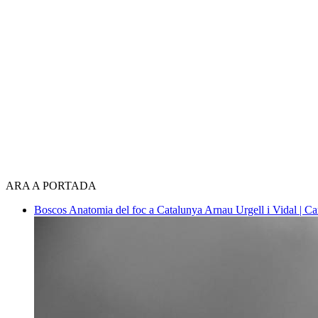
ARA A PORTADA
Boscos
Anatomia del foc a Catalunya
Arnau Urgell i Vidal | Ca