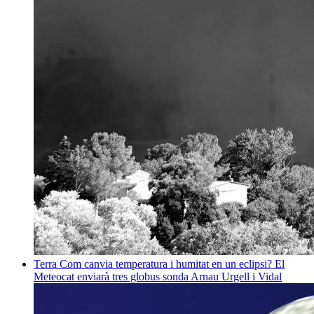
Terra
Com canvia temperatura i humitat en un eclipsi? El
Meteocat enviarà tres globus sonda
Arnau Urgell i Vidal