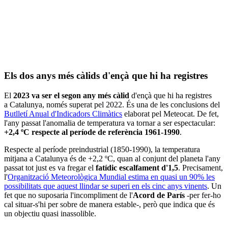
Els dos anys més càlids d'ençà que hi ha registres
El
2023 va ser el segon any més càlid
d'ençà que hi ha registres
a Catalunya, només superat pel 2022. És una de les conclusions del
Butlletí Anual d'Indicadors Climàtics
elaborat pel Meteocat. De fet,
l'any passat l'anomalia de temperatura va tornar a ser espectacular:
+2,4 ºC respecte al període de referència 1961-1990
.
Respecte al període preindustrial (1850-1990), la temperatura
mitjana a Catalunya és de +2,2 ºC, quan al conjunt del planeta l'any
passat tot just es va fregar el
fatídic escalfament d'1,5
. Precisament,
l'
Organització Meteorològica Mundial estima en quasi un 90% les
possibilitats que aquest llindar se superi en els cinc anys vinents
. Un
fet que no suposaria l'incompliment de l'
Acord de París
-per fer-ho
cal situar-s'hi per sobre de manera estable-, però que indica que és
un objectiu quasi inassolible.