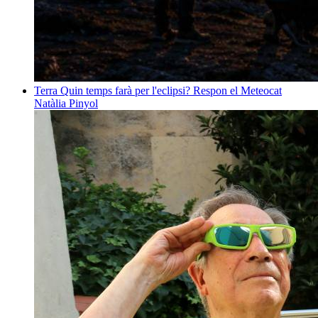
Terra
Quin temps farà per l'eclipsi? Respon el Meteocat
Natàlia Pinyol