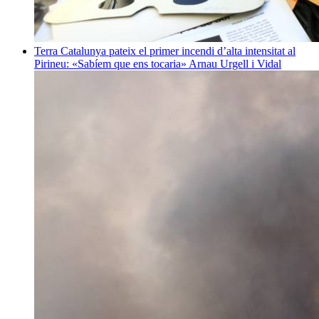
Terra
Catalunya pateix el primer incendi d’alta intensitat al
Pirineu: «Sabíem que ens tocaria»
Arnau Urgell i Vidal