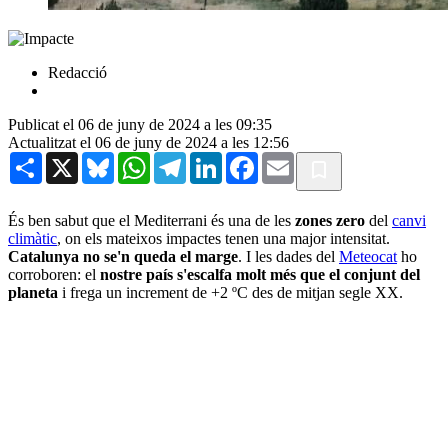
Redacció
Publicat el 06 de juny de 2024 a les 09:35
Actualitzat el 06 de juny de 2024 a les 12:56
Share
X
Bluesky
WhatsApp
Telegram
LinkedIn
Facebook
Email
És ben sabut que el Mediterrani és una de les
zones zero
del
canvi
climàtic
, on els mateixos impactes tenen una major intensitat.
Catalunya no se'n queda el marge
. I les dades del
Meteocat
ho
corroboren: el
nostre país s'escalfa molt més que el conjunt del
planeta
i frega un increment de +2 ºC des de mitjan segle XX.