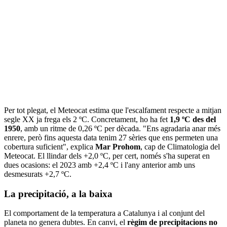
Per tot plegat, el Meteocat estima que l'escalfament respecte a mitjan
segle XX ja frega els 2 ºC. Concretament, ho ha fet
1,9 ºC des del
1950
, amb un ritme de 0,26 ºC per dècada. "Ens agradaria anar més
enrere, però fins aquesta data tenim 27 sèries que ens permeten una
cobertura suficient", explica
Mar Prohom
, cap de Climatologia del
Meteocat. El llindar dels +2,0 ºC, per cert, només s'ha superat en
dues ocasions: el 2023 amb +2,4 ºC i l'any anterior amb uns
desmesurats +2,7 ºC.
La precipitació, a la baixa
El comportament de la temperatura a Catalunya i al conjunt del
planeta no genera dubtes. En canvi, el
règim de precipitacions no