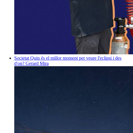
Societat
Quin és el millor moment per veure l'eclipsi i des
d'on?
Gerard Mira