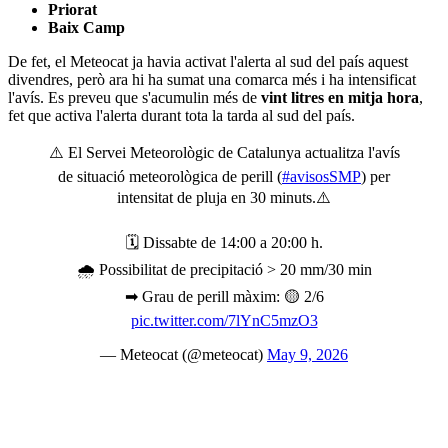
Priorat
Baix Camp
De fet, el Meteocat ja havia activat l'alerta al sud del país aquest
divendres, però ara hi ha sumat una comarca més i ha intensificat
l'avís. Es preveu que s'acumulin més de
vint litres en mitja hora
,
fet que activa l'alerta durant tota la tarda al sud del país.
⚠️ El Servei Meteorològic de Catalunya actualitza l'avís
de situació meteorològica de perill (
#avisosSMP
) per
intensitat de pluja en 30 minuts.⚠️
🗓 Dissabte de 14:00 a 20:00 h.
🌧 Possibilitat de precipitació > 20 mm/30 min
➡ Grau de perill màxim: 🟡 2/6
pic.twitter.com/7lYnC5mzO3
— Meteocat (@meteocat)
May 9, 2026