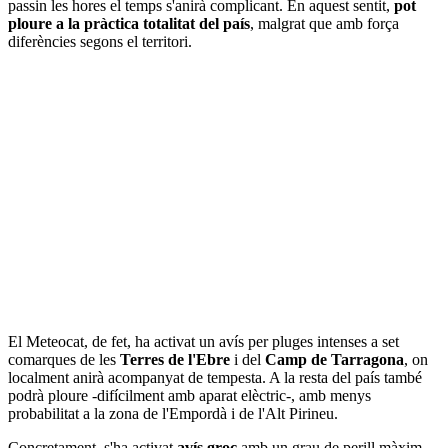
passin les hores el temps s'anirà complicant. En aquest sentit,
pot
ploure a la pràctica totalitat del país
, malgrat que amb força
diferències segons el territori.
El Meteocat, de fet, ha activat un avís per pluges intenses a set
comarques de les
Terres de l'Ebre
i del
Camp de Tarragona
, on
localment anirà acompanyat de tempesta. A la resta del país també
podrà ploure -difícilment amb aparat elèctric-, amb menys
probabilitat a la zona de l'Empordà i de l'Alt Pirineu.
Concretament, s'ha activat
avís groc
amb un grau de perill màxim