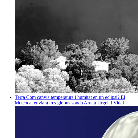
Terra
Com canvia temperatura i humitat en un eclipsi? El
Meteocat enviarà tres globus sonda
Arnau Urgell i Vidal