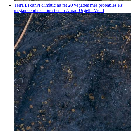
Terra
El canvi climàtic ha fet 20 vegades més probables els
megaincendis d'aquest estiu
Arnau Urgell i Vidal