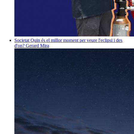
Societat
Quin és el millor moment per veure l'eclipsi i des
d'on?
Gerard Mira