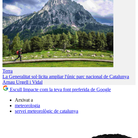
Terra
La Generalitat sol·licita ampliar l'únic parc nacional de Catalunya
Arnau Urgell i Vidal
Escull Impacte com la teva font preferida de Google
Arxivat a
meteorologia
servei meteorològic de catalunya