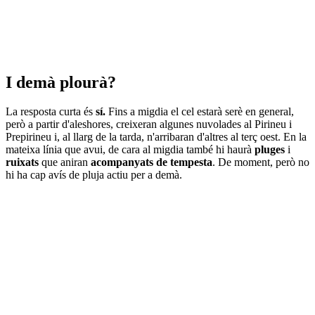
I demà plourà?
La resposta curta és
sí.
Fins a migdia el cel estarà serè en general,
però a partir d'aleshores, creixeran algunes nuvolades al Pirineu i
Prepirineu i, al llarg de la tarda, n'arribaran d'altres al terç oest. En la
mateixa línia que avui, de cara al migdia també hi haurà
pluges
i
ruixats
que aniran
acompanyats de tempesta
. De moment, però no
hi ha cap avís de pluja actiu per a demà.