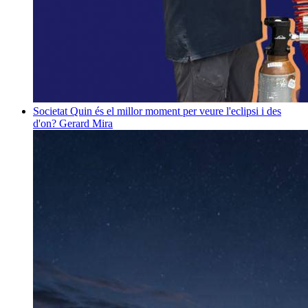
Societat
Quin és el millor moment per veure l'eclipsi i des
d'on?
Gerard Mira