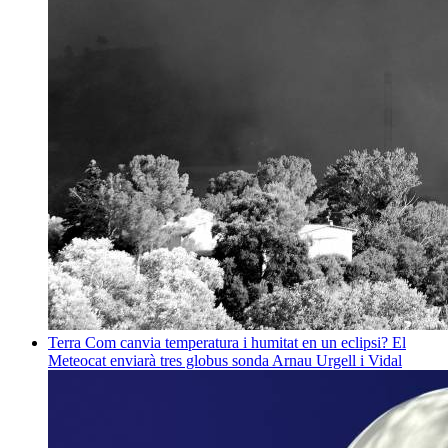
Terra
Com canvia temperatura i humitat en un eclipsi? El
Meteocat enviarà tres globus sonda
Arnau Urgell i Vidal