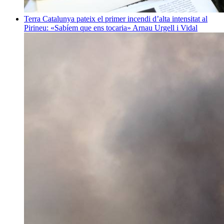
Terra
Catalunya pateix el primer incendi d’alta intensitat al
Pirineu: «Sabíem que ens tocaria»
Arnau Urgell i Vidal