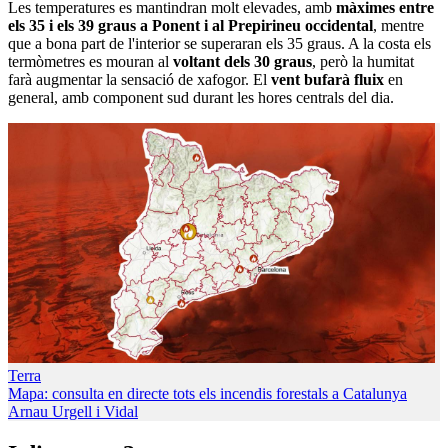
Les temperatures es mantindran molt elevades, amb
màximes entre
els 35 i els 39 graus a Ponent i al Prepirineu occidental
, mentre
que a bona part de l'interior se superaran els 35 graus. A la costa els
termòmetres es mouran al
voltant dels 30 graus
, però la humitat
farà augmentar la sensació de xafogor. El
vent bufarà fluix
en
general, amb component sud durant les hores centrals del dia.
Terra
Mapa: consulta en directe tots els incendis forestals a Catalunya
Arnau Urgell i Vidal