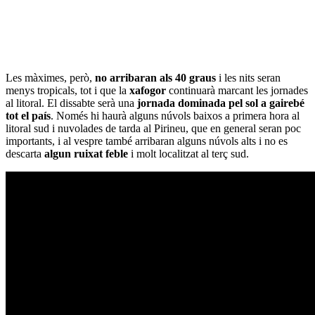
Les màximes, però,
no arribaran als 40 graus
i les nits seran
menys tropicals, tot i que la
xafogor
continuarà marcant les jornades
al litoral. El dissabte serà una
jornada dominada pel sol a gairebé
tot el país
. Només hi haurà alguns núvols baixos a primera hora al
litoral sud i nuvolades de tarda al Pirineu, que en general seran poc
importants, i al vespre també arribaran alguns núvols alts i no es
descarta
algun ruixat feble
i molt localitzat al terç sud.