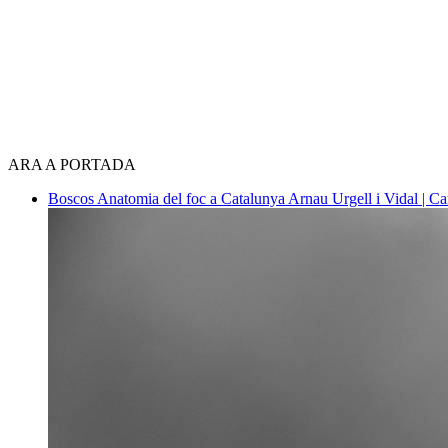
ARA A PORTADA
Boscos
Anatomia del foc a Catalunya
Arnau Urgell i Vidal | Ca