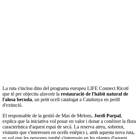
La ruta s'inclou dins del programa europeu LIFE Connect Ricotí
que té per objectiu afavorir la
restauració de l'hàbit natural de
l'alosa becuda
, un petit ocell catalogat a Catalunya en perill
d'extinció.
El responsable de la gestió de Mas de Melons,
Jordi Parpal
,
explica que la iniciativa vol posar en valor i donar a conèixer la flora
característica d'aquest espai de secà. La reserva atreu, sobretot,
visitants que s'interessen en ocells estèpics i, amb aquesta nova ruta,
es vol que les persones també s'interessin en les plantes d'aquest