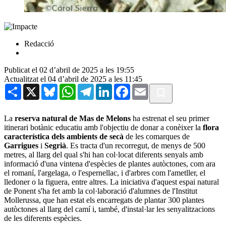
Redacció
Publicat el 02 d’abril de 2025 a les 19:55
Actualitzat el 04 d’abril de 2025 a les 11:45
Share
X
Bluesky
WhatsApp
Telegram
LinkedIn
Facebook
Email
La
reserva natural de Mas de Melons
ha estrenat el seu primer
itinerari botànic educatiu amb l'objectiu de donar a conèixer la
flora
característica dels ambients de secà
de les comarques de
Garrigues
i
Segrià
. Es tracta d'un recorregut, de menys de 500
metres, al llarg del qual s'hi han col·locat diferents senyals amb
informació d'una vintena d'espècies de plantes autòctones, com ara
el romaní, l'argelaga, o l'espernellac, i d'arbres com l'ametller, el
lledoner o la figuera, entre altres. La iniciativa d'aquest espai natural
de Ponent s'ha fet amb la col·laboració d'alumnes de l'Institut
Mollerussa, que han estat els encarregats de plantar 300 plantes
autòctones al llarg del camí i, també, d'instal·lar les senyalitzacions
de les diferents espècies.