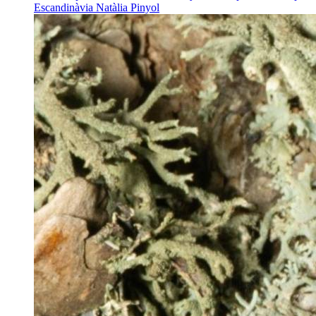
Escandinàvia
Natàlia Pinyol