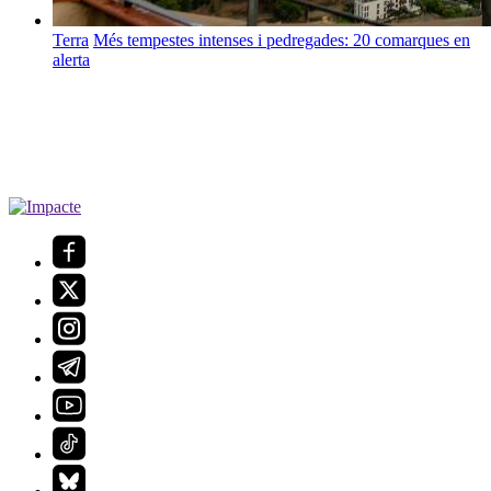
Terra
Més tempestes intenses i pedregades: 20 comarques en
alerta