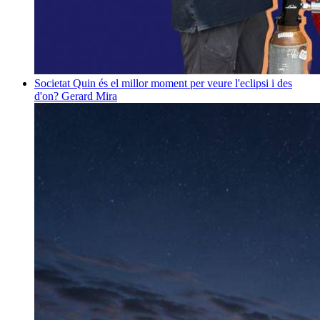
Societat
Quin és el millor moment per veure l'eclipsi i des
d'on?
Gerard Mira