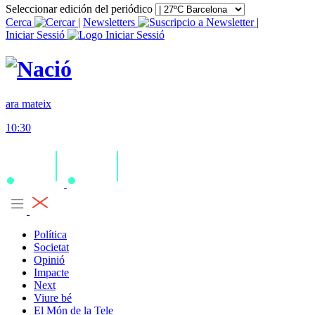
Seleccionar edición del periódico
Cerca
|
Newsletters
|
Iniciar Sessió
ara mateix
10:30
Política
Societat
Opinió
Impacte
Next
Viure bé
El Món de la Tele