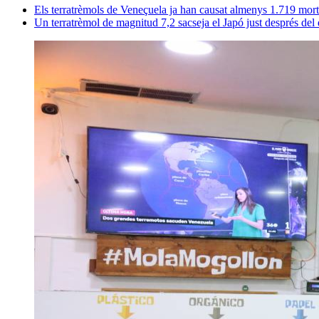
Els terratrèmols de Veneçuela ja han causat almenys 1.719 mort
Un terratrèmol de magnitud 7,2 sacseja el Japó just després del