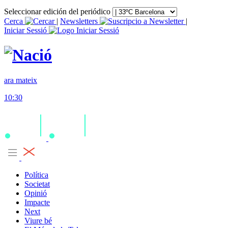
Seleccionar edición del periódico
Cerca
|
Newsletters
|
Iniciar Sessió
ara mateix
10:30
Política
Societat
Opinió
Impacte
Next
Viure bé