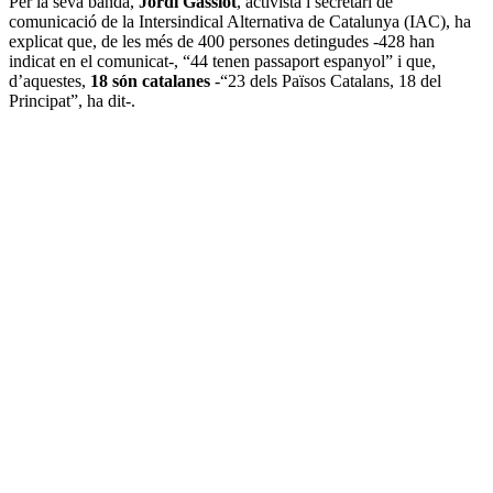
Per la seva banda,
Jordi Gassiot
, activista i secretari de
comunicació de la Intersindical Alternativa de Catalunya (IAC), ha
explicat que, de les més de 400 persones detingudes -428 han
indicat en el comunicat-, “44 tenen passaport espanyol” i que,
d’aquestes,
18 són catalanes
-“23 dels Països Catalans, 18 del
Principat”, ha dit-.