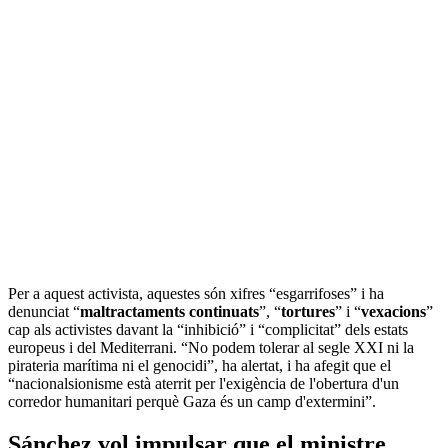
Per a aquest activista, aquestes són xifres “esgarrifoses” i ha
denunciat “
maltractaments continuats
”, “
tortures
” i “
vexacions
”
cap als activistes davant la “inhibició” i “complicitat” dels estats
europeus i del Mediterrani. “No podem tolerar al segle XXI ni la
pirateria marítima ni el genocidi”, ha alertat, i ha afegit que el
“nacionalsionisme està aterrit per l'exigència de l'obertura d'un
corredor humanitari perquè Gaza és un camp d'extermini”.
Sánchez vol impulsar que el ministre