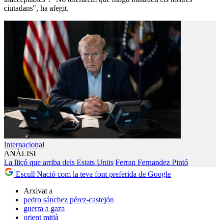
ciutadans", ha afegit.
Internacional
ANÀLISI
La lliçó que arriba dels Estats Units
Ferran Fernandez Pintó
Escull Nació com la teva font preferida de Google
Arxivat a
pedro sánchez pérez-castejón
guerra a gaza
orient mitjà