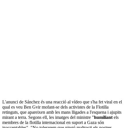
L'anunci de Sánchez és una reacció al vídeo que s'ha fet viral en el
qual es veu Ben Gvir mofant-se dels activistes de la Flotilla
retinguts, que apareixen amb les mans lligades a l'esquena i ajupits
mirant a terra. Segons ell, les imatges del ministre "
humiliant
els
membres de la flotilla internacional en suport a Gaza són
inacceptables". "No tolerarem que ningú maltracti els nostres