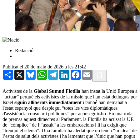
Redacció
Publicat el 20 de maig de 2026 a les 21:42
Share
X
Bluesky
WhatsApp
Telegram
LinkedIn
Facebook
Email
Activistes de la
Global Sumud Flotilla
han instat la Unió Europea a
“actuar” perquè els activistes de la missió que han estat detinguts per
Israel
siguin alliberats immediatament
i també han demanat a
l'estat espanyol que desplegui “totes les vies diplomàtiques
d'assistència consular i polítiques” per aconseguir-ho. En una roda
de premsa aquest dimecres al Parlament, la Flotilla ha acusat la UE
de “còmplice” de l’“assalt” a les embarcacions i li ha exigit que
“trenqui el silenci”. Una familiar ha alertat que no tenen “ni idea” de
l’estat de salut dels activistes i ha lamentat que l’únic que han pogut