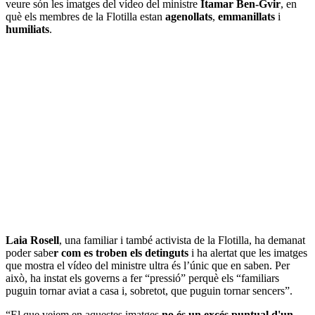
veure són les imatges del vídeo del ministre
Itamar Ben-Gvir
, en
què els membres de la Flotilla estan
agenollats
,
emmanillats
i
humiliats
.
Laia Rosell
, una familiar i també activista de la Flotilla, ha demanat
poder sabe
r com es troben els detinguts
i ha alertat que les imatges
que mostra el vídeo del ministre ultra és l’únic que en saben. Per
això, ha instat els governs a fer “pressió” perquè els “familiars
puguin tornar aviat a casa i, sobretot, que puguin tornar sencers”.
“El que veiem en aquestes imatges
no és un excés puntual d'un