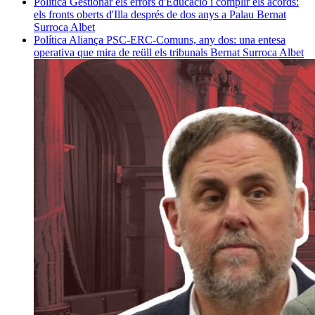
Política
Gestionar els errors d'Educació i complir els acords:
els fronts oberts d'Illa després de dos anys a Palau
Bernat
Surroca Albet
Política
Aliança PSC-ERC-Comuns, any dos: una entesa
operativa que mira de reüll els tribunals
Bernat Surroca Albet