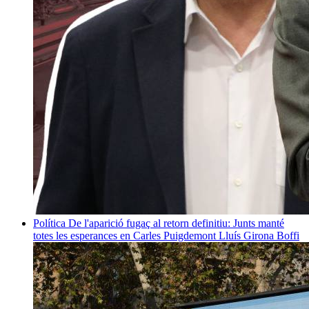
Política
De l'aparició fugaç al retorn definitiu: Junts manté
totes les esperances en Carles Puigdemont
Lluís Girona Boffi