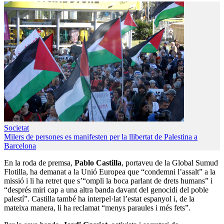
Societat
Milers de persones es manifesten per la llibertat de Palestina a
Barcelona
En la roda de premsa,
Pablo Castilla
, portaveu de la Global Sumud
Flotilla, ha demanat a la Unió Europea que “condemni l’assalt” a la
missió i li ha retret que s’“ompli la boca parlant de drets humans” i
“després miri cap a una altra banda davant del genocidi del poble
palestí”. Castilla també ha interpel·lat l’estat espanyol i, de la
mateixa manera, li ha reclamat “menys paraules i més fets”.