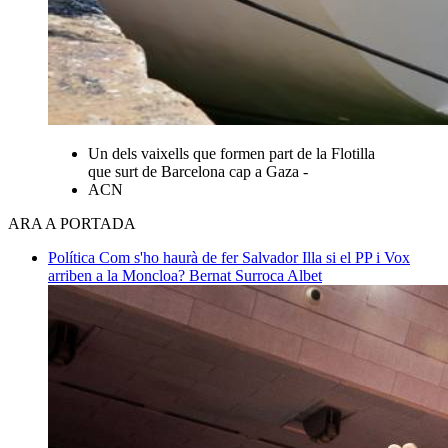
Un dels vaixells que formen part de la Flotilla
que surt de Barcelona cap a Gaza -
ACN
ARA A PORTADA
Política
Com s'ho haurà de fer Salvador Illa si el PP i Vox
arriben a la Moncloa?
Bernat Surroca Albet