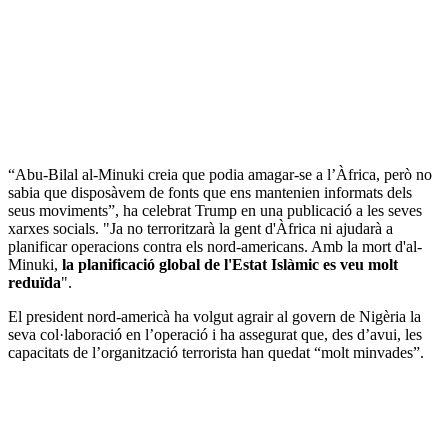
“Abu-Bilal al-Minuki creia que podia amagar-se a l’Àfrica, però no
sabia que disposàvem de fonts que ens mantenien informats dels
seus moviments”, ha celebrat Trump en una publicació a les seves
xarxes socials. "Ja no terroritzarà la gent d'Àfrica ni ajudarà a
planificar operacions contra els nord-americans. Amb la mort d'al-
Minuki,
la planificació global de l'Estat Islàmic es veu molt
reduïda
".
El president nord-americà ha volgut agrair al govern de Nigèria la
seva col·laboració en l’operació i ha assegurat que, des d’avui, les
capacitats de l’organització terrorista han quedat “molt minvades”.