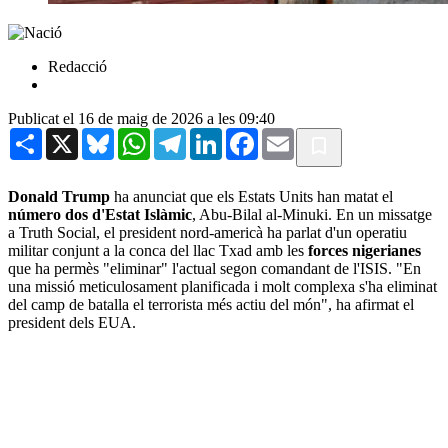
Redacció
Publicat el 16 de maig de 2026 a les 09:40
Share
X
Bluesky
WhatsApp
Telegram
LinkedIn
Facebook
Email
Donald Trump
ha anunciat que els Estats Units han matat el
número dos d'Estat Islàmic
, Abu-Bilal al-Minuki. En un missatge
a Truth Social, el president nord-americà ha parlat d'un operatiu
militar conjunt a la conca del llac Txad amb les
forces nigerianes
que ha permès "eliminar" l'actual segon comandant de l'ISIS. "En
una missió meticulosament planificada i molt complexa s'ha eliminat
del camp de batalla el terrorista més actiu del món", ha afirmat el
president dels EUA.