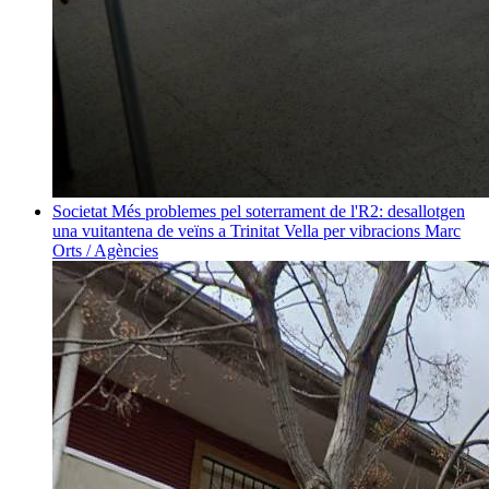
Societat
Més problemes pel soterrament de l'R2: desallotgen
una vuitantena de veïns a Trinitat Vella per vibracions
Marc
Orts / Agències