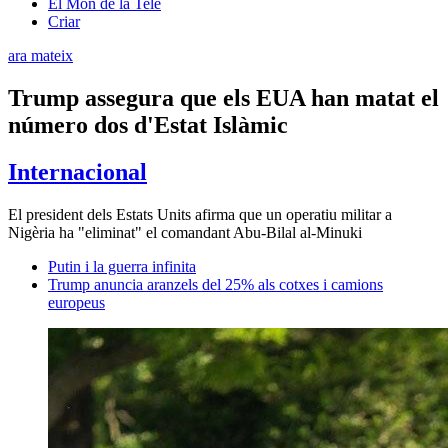
El Món de la Tele
Criar
ara mateix
Trump assegura que els EUA han matat el
número dos d'Estat Islàmic
Internacional
El president dels Estats Units afirma que un operatiu militar a
Nigèria ha "eliminat" el comandant Abu-Bilal al-Minuki
Putin i la guerra infinita
Trump anuncia aranzels del 25% als cotxes i camions
europeus