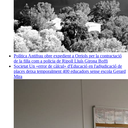
Política
Antifrau obre expedient a Orriols per la contractació
de la filla com a policia de Ripoll
Lluís Girona Boffi
Societat
Un «error de càlcul» d'Educació en l'adjudicació de
places deixa temporalment 400 educadors sense escola
Gerard
Mira