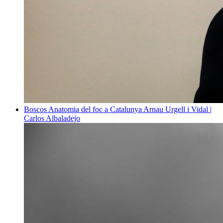
Boscos
Anatomia del foc a Catalunya
Arnau Urgell i Vidal |
Carlos Albaladejo