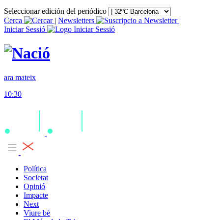
Seleccionar edición del periódico
Cerca
|
Newsletters
|
Iniciar Sessió
ara mateix
10:30
Política
Societat
Opinió
Impacte
Next
Viure bé