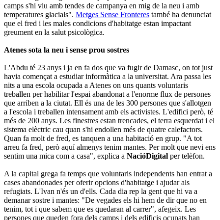
camps s'hi viu amb tendes de campanya en mig de la neu i amb
temperatures glacials".
Metges Sense Fronteres
també ha denunciat
que el fred i les males condicions d'habitatge estan impactant
greument en la salut psicològica.
Atenes sota la neu i sense prou sostres
L'Abdu té 23 anys i ja en fa dos que va fugir de Damasc, on tot just
havia començat a estudiar informàtica a la universitat. Ara passa les
nits a una escola ocupada a Atenes on uns quants voluntaris
treballen per habilitar l'espai abandonat a l'enorme flux de persones
que arriben a la ciutat. Ell és una de les 300 persones que s'allotgen
a l'escola i treballen intensament amb els activistes. L'edifici però, té
més de 200 anys. Les finestres estan trencades, el terra esquerdat i el
sistema elèctric cau quan s'hi endollen més de quatre calefactors.
Quan fa molt de fred, es tanquen a una habitació en grup. "A tot
arreu fa fred, però aquí almenys tenim mantes. Per molt que nevi ens
sentim una mica com a casa", explica a
NacióDigital
per telèfon.
A la capital grega fa temps que voluntaris independents han entrat a
cases abandonades per oferir opcions d'habitatge i ajudar als
refugiats. L'Ivan n'és un d'ells. Cada dia rep la gent que hi va a
demanar sostre i mantes: "De vegades els hi hem de dir que no en
tenim, tot i que sabem que es quedaran al carrer", afegeix. Les
persones que queden fora dels camps i dels edificis ocupats han