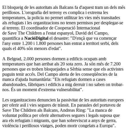
El bloqueig de les autoritats als Balcans fa d'aquest tram un dels més
perillosos. L'orografia del terreny es complica i extrema les
temperatures, la policia no permet utilitzar les vies més transitades
als refugiats i les organitzacions no tenen permisos per desplegar-se
al terreny. El coordinador de Cooperació Internacional
de Save The Children a l'estat espanyol, David del Campo,
quantifica a
NacióDigital
el desastre: "D'ençà que va començar
l'any entre 1.200 i 1.800 persones han entrat a territori serbi, dels
quals el 40% són menors d'edat".
A Belgrad, 2.000 persones dormen a edificis ocupats amb
temperatures que han arribat als 20 sota zero. Ja són més de 7.200
persones que es troben bloquejades a Sèrbia sense que els activistes
puguin tenir accés. Del Campo alerta de les conseqüències de la
manca d'ajuda humanitària: "Els refugiats dormen a cases
abandonades, fàbriques i edificis a mig derruir i no saben on trobar-
nos. És un moment d'extrema vulnerabilitat".
Les organitzacions denuncien la passivitat de les autoritats europees
per oferir asil i vies segures de trànsit. En paraules del portaveu de
Save The Children als Balcans, Andreas Ring: "La manca de
voluntat política per oferir alternatives segures i legals suposa que
ara els refugiats i migrants, que han sobreviscut a anys de gerra,
violència i perillosos viatges, poden morir congelats a Europa".