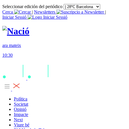
Seleccionar edición del periódico
Cerca
|
Newsletters
|
Iniciar Sessió
ara mateix
10:30
Política
Societat
Opinió
Impacte
Next
Viure bé