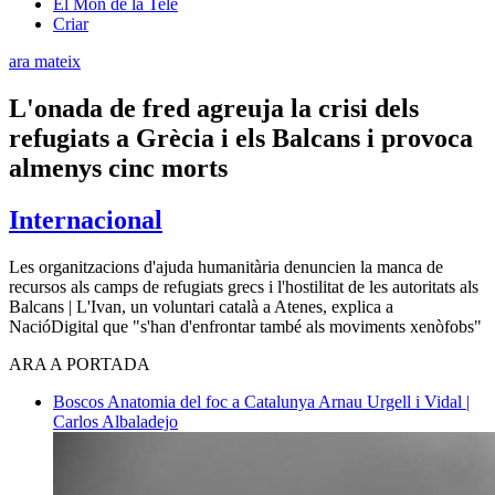
El Món de la Tele
Criar
ara mateix
L'onada de fred agreuja la crisi dels
refugiats a Grècia i els Balcans i provoca
almenys cinc morts
Internacional
Les organitzacions d'ajuda humanitària denuncien la manca de
recursos als camps de refugiats grecs i l'hostilitat de les autoritats als
Balcans | L'Ivan, un voluntari català a Atenes, explica a
NacióDigital que "s'han d'enfrontar també als moviments xenòfobs"
ARA A PORTADA
Boscos
Anatomia del foc a Catalunya
Arnau Urgell i Vidal |
Carlos Albaladejo