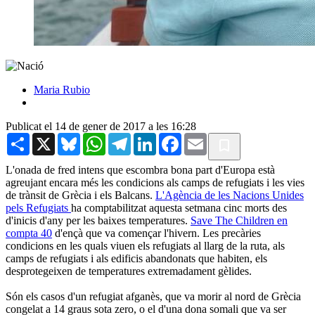
Maria Rubio
Publicat el 14 de gener de 2017 a les 16:28
Share
X
Bluesky
WhatsApp
Telegram
LinkedIn
Facebook
Email
L'onada de fred intens que escombra bona part d'Europa està
agreujant encara més les condicions als camps de refugiats i les vies
de trànsit de Grècia i els Balcans.
L'Agència de les Nacions Unides
pels Refugiats
ha comptabilitzat aquesta setmana cinc morts des
d'inicis d'any per les baixes temperatures.
Save The Children
en
compta 40
d'ençà que va començar l'hivern. Les precàries
condicions en les quals viuen els refugiats al llarg de la ruta, als
camps de refugiats i als edificis abandonats que habiten, els
desprotegeixen de temperatures extremadament gèlides.
Són els casos d'un refugiat afganès, que va morir al nord de Grècia
congelat a 14 graus sota zero, o el d'una dona somali que va ser