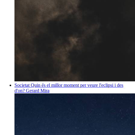
Societat
Quin és el millor moment per veure l'eclipsi i des
d'on?
Gerard Mira