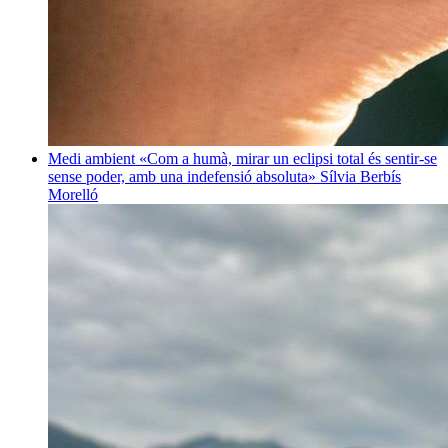
Medi ambient
«Com a humà, mirar un eclipsi total és sentir-se
sense poder, amb una indefensió absoluta»
Sílvia Berbís
Morelló