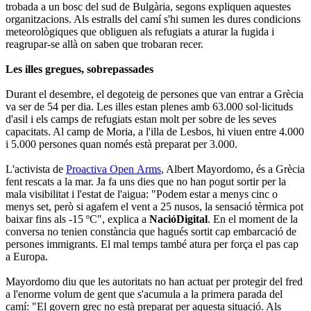
trobada a un bosc del sud de Bulgària, segons expliquen aquestes
organitzacions. Als estralls del camí s'hi sumen les dures condicions
meteorològiques que obliguen als refugiats a aturar la fugida i
reagrupar-se allà on saben que trobaran recer.
Les illes gregues, sobrepassades
Durant el desembre, el degoteig de persones que van entrar a Grècia
va ser de 54 per dia. Les illes estan plenes amb 63.000 sol·licituds
d'asil i els camps de refugiats estan molt per sobre de les seves
capacitats. Al camp de Moria, a l'illa de Lesbos, hi viuen entre 4.000
i 5.000 persones quan només està preparat per 3.000.
L'activista de
Proactiva Open Arms
, Albert Mayordomo, és a Grècia
fent rescats a la mar. Ja fa uns dies que no han pogut sortir per la
mala visibilitat i l'estat de l'aigua: "Podem estar a menys cinc o
menys set, però si agafem el vent a 25 nusos, la sensació tèrmica pot
baixar fins als -15 ºC", explica a
NacióDigital
. En el moment de la
conversa no tenien constància que hagués sortit cap embarcació de
persones immigrants. El mal temps també atura per força el pas cap
a Europa.
Mayordomo diu que les autoritats no han actuat per protegir del fred
a l'enorme volum de gent que s'acumula a la primera parada del
camí: "El govern grec no està preparat per aquesta situació. Als