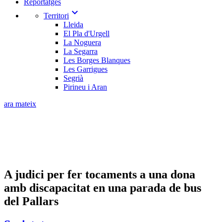
Reportatges
expand_more
Territori
Lleida
El Pla d'Urgell
La Noguera
La Segarra
Les Borges Blanques
Les Garrigues
Segrià
Pirineu i Aran
ara mateix
A judici per fer tocaments a una dona
amb discapacitat en una parada de bus
del Pallars