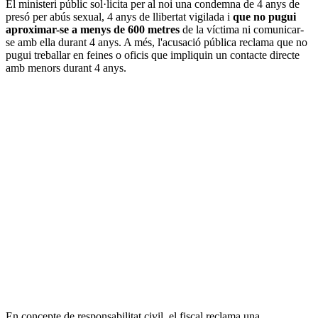
El ministeri públic sol·licita per al noi una condemna de 4 anys de
presó per abús sexual, 4 anys de llibertat vigilada i
que no pugui
aproximar-se a menys de 600 metres
de la víctima ni comunicar-
se amb ella durant 4 anys. A més, l'acusació pública reclama que no
pugui treballar en feines o oficis que impliquin un contacte directe
amb menors durant 4 anys.
En concepte de responsabilitat civil, el fiscal reclama una