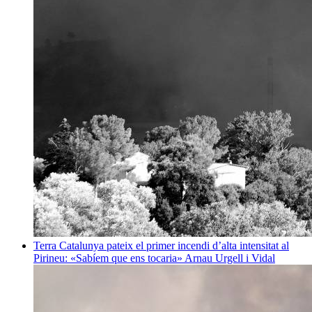
Terra
Catalunya pateix el primer incendi d’alta intensitat al
Pirineu: «Sabíem que ens tocaria»
Arnau Urgell i Vidal