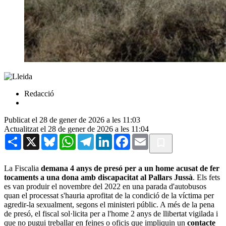
Redacció
Publicat el 28 de gener de 2026 a les 11:03
Actualitzat el 28 de gener de 2026 a les 11:04
Share
X
Bluesky
WhatsApp
Telegram
LinkedIn
Facebook
Email
La Fiscalia
demana 4 anys de presó per a un home acusat de fer
tocaments a una dona amb discapacitat al Pallars Jussà
. Els fets
es van produir el novembre del 2022 en una parada d'autobusos
quan el processat s'hauria aprofitat de la condició de la víctima per
agredir-la sexualment, segons el ministeri públic. A més de la pena
de presó, el fiscal sol·licita per a l'home 2 anys de llibertat vigilada i
que no pugui treballar en feines o oficis que impliquin un
contacte