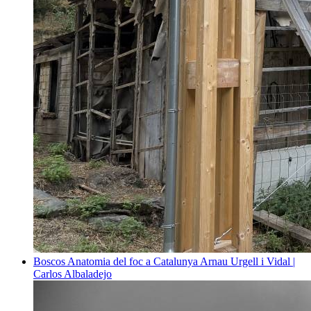
Boscos
Anatomia del foc a Catalunya
Arnau Urgell i Vidal |
Carlos Albaladejo