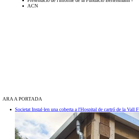
Presentació de l'informe de la Fundació Bertelsmann -
ACN
ARA A PORTADA
Societat
Instal·len una coberta a l'Hospital de cartró de la Vall F