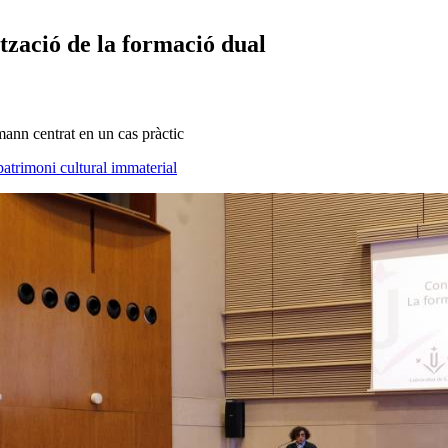
tzació de la formació dual
mann centrat en un cas pràctic
patrimoni cultural immaterial