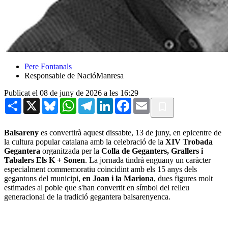
Pere Fontanals
Responsable de NacióManresa
Publicat el 08 de juny de 2026 a les 16:29
Share
X
Bluesky
WhatsApp
Telegram
LinkedIn
Facebook
Email
Balsareny
es convertirà aquest dissabte, 13 de juny, en epicentre de
la cultura popular catalana amb la celebració de la
XIV Trobada
Gegantera
organitzada per la
Colla de Geganters, Grallers i
Tabalers Els K + Sonen
. La jornada tindrà enguany un caràcter
especialment commemoratiu coincidint amb els 15 anys dels
gegantons del municipi,
en Joan i la Mariona
, dues figures molt
estimades al poble que s'han convertit en símbol del relleu
generacional de la tradició gegantera balsarenyenca.