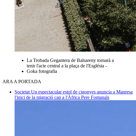
La Trobada Gegantera de Balsareny tornarà a
tenir l'acte central a la plaça de l'Església -
Goka fotografia
ARA A PORTADA
Societat
Un espectacular estol de cigonyes anuncia a Manresa
l'inici de la migració cap a l'Àfrica
Pere Fontanals