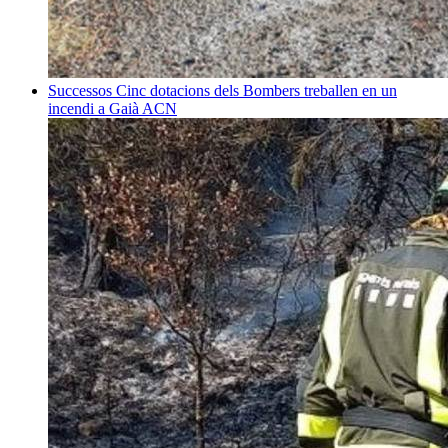
Successos
Cinc dotacions dels Bombers treballen en un
incendi a Gaià
ACN