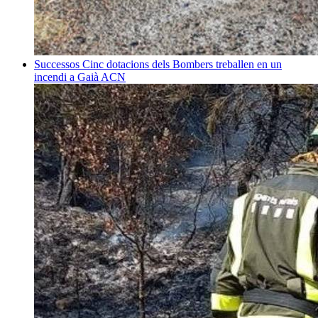
Successos
Cinc dotacions dels Bombers treballen en un
incendi a Gaià
ACN