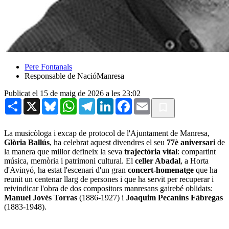
Pere Fontanals
Responsable de NacióManresa
Publicat el 15 de maig de 2026 a les 23:02
Share
X
Bluesky
WhatsApp
Telegram
LinkedIn
Facebook
Email
La musicòloga i excap de protocol de l'Ajuntament de Manresa,
Glòria Ballús
, ha celebrat aquest divendres el seu
77è aniversari
de
la manera que millor defineix la seva
trajectòria vital
: compartint
música, memòria i patrimoni cultural. El
celler Abadal
, a Horta
d'Avinyó, ha estat l'escenari d'un gran
concert-homenatge
que ha
reunit un centenar llarg de persones i que ha servit per recuperar i
reivindicar l'obra de dos compositors manresans gairebé oblidats:
Manuel Jovés Torras
(1886-1927) i
Joaquim Pecanins Fàbregas
(1883-1948).