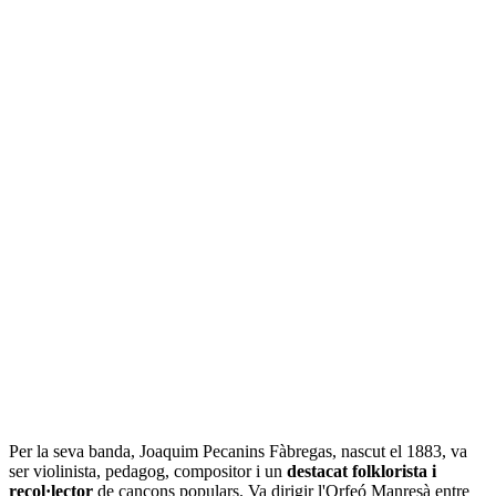
Per la seva banda, Joaquim Pecanins Fàbregas, nascut el 1883, va
ser violinista, pedagog, compositor i un
destacat folklorista i
recol·lector
de cançons populars. Va dirigir l'Orfeó Manresà entre