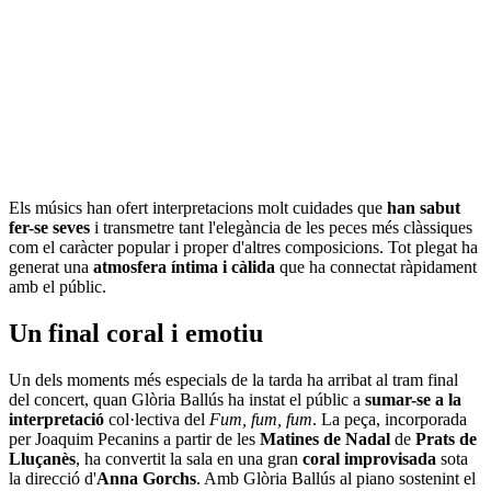
Els músics han ofert interpretacions molt cuidades que
han sabut
fer-se seves
i transmetre tant l'elegància de les peces més clàssiques
com el caràcter popular i proper d'altres composicions. Tot plegat ha
generat una
atmosfera íntima i càlida
que ha connectat ràpidament
amb el públic.
Un final coral i emotiu
Un dels moments més especials de la tarda ha arribat al tram final
del concert, quan Glòria Ballús ha instat el públic a
sumar-se a la
interpretació
col·lectiva del
Fum, fum, fum
. La peça, incorporada
per Joaquim Pecanins a partir de les
Matines de Nadal
de
Prats de
Lluçanès
, ha convertit la sala en una gran
coral improvisada
sota
la direcció d'
Anna Gorchs
. Amb Glòria Ballús al piano sostenint el