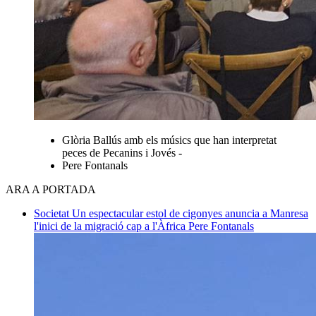
Glòria Ballús amb els músics que han interpretat
peces de Pecanins i Jovés -
Pere Fontanals
ARA A PORTADA
Societat
Un espectacular estol de cigonyes anuncia a Manresa
l'inici de la migració cap a l'Àfrica
Pere Fontanals