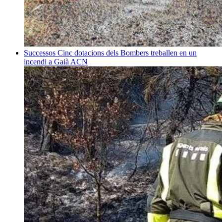
Successos
Cinc dotacions dels Bombers treballen en un
incendi a Gaià
ACN