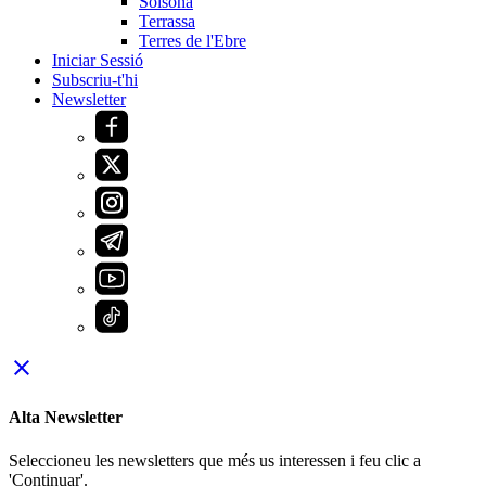
Solsona
Terrassa
Terres de l'Ebre
Iniciar Sessió
Subscriu-t'hi
Newsletter
close
Alta Newsletter
Seleccioneu les newsletters que més us interessen i feu clic a
'Continuar'.