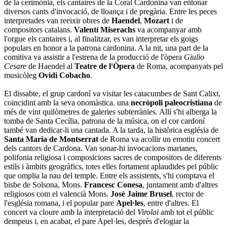
de la cerimònia, els cantaires de la Coral Cardonina van entonar
diversos cants d'invocació, de lloança i de pregària. Entre les peces
interpretades van reeixir obres de
Haendel
,
Mozart
i de
compositors catalans.
Valentí Miserachs
va acompanyar amb
l'orgue els cantaires i, al finalitzar, es van interpretar els goigs
populars en honor a la patrona cardonina. A la nit, una part de la
comitiva va assistir a l'estrena de la producció de l'òpera
Giulio
Cesare
de Haendel al
Teatre de l'Òpera
de Roma, acompanyats pel
musicòleg
Ovidi Cobacho
.
El dissabte, el grup cardoní va visitar les catacumbes de Sant Calixt,
coincidint amb la seva onomàstica. una
necròpoli paleocristiana
de
més de vint quilòmetres de galeries subterrànies. Allí s'hi alberga la
tomba de Santa Cecília, patrona de la música, on el cor cardoní
també van dedicar-li una cantada. A la tarda, la històrica església de
Santa Maria de Montserrat
de Roma va acollir un emotiu concert
dels cantors de Cardona. Van sonar-hi invocacions marianes,
polifonia religiosa i composicions sacres de compositors de diferents
estils i àmbits geogràfics, totes elles fortament aplaudides pel públic
que omplia la nau del temple. Entre els assistents, s'hi comptava el
bisbe de Solsona, Mons.
Francesc Conesa
, juntament amb d'altres
religiosos com el valencià Mons.
José Jaime Brusel
, rector de
l'església romana, i el popular pare
Apel·les
, entre d'altres. El
concert va cloure amb la interpretació del
Virolai
amb tot el públic
dempeus i, en acabat, el pare Apel·les, després d'elogiar la