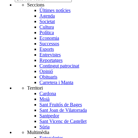
Seccions
Últimes notícies
Agenda
Societat
Cultura
Política
Economia
Successos
Esports
Entrevistes
Reportatges
Contingut patrocinat
Opinió
Obituaris
Carretera i Manta
Territori
Cardona
Moià
Sant Fruitós de Bages
Sant Joan de Vilatorrada
Santpedor
Sant Vicenç de Castellet
Súria
Multimèdia
Fotogaleries