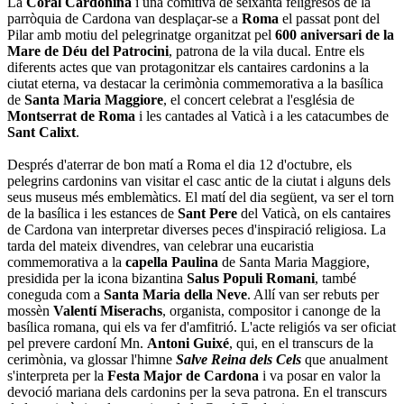
La
Coral Cardonina
i una comitiva de seixanta feligresos de la
parròquia de Cardona van desplaçar-se a
Roma
el passat pont del
Pilar amb motiu del pelegrinatge organitzat pel
600 aniversari de la
Mare de Déu del Patrocini
, patrona de la vila ducal. Entre els
diferents actes que van protagonitzar els cantaires cardonins a la
ciutat eterna, va destacar la cerimònia commemorativa a la basílica
de
Santa Maria Maggiore
, el concert celebrat a l'església de
Montserrat de Roma
i les cantades al Vaticà i a les catacumbes de
Sant Calixt
.
Després d'aterrar de bon matí a Roma el dia 12 d'octubre, els
pelegrins cardonins van visitar el casc antic de la ciutat i alguns dels
seus museus més emblemàtics. El matí del dia següent, va ser el torn
de la basílica i les estances de
Sant Pere
del Vaticà, on els cantaires
de Cardona van interpretar diverses peces d'inspiració religiosa. La
tarda del mateix divendres, van celebrar una eucaristia
commemorativa a la
capella Paulina
de Santa Maria Maggiore,
presidida per la icona bizantina
Salus Populi Romani
, també
coneguda com a
Santa Maria della Neve
. Allí van ser rebuts per
mossèn
Valentí Miserachs
, organista, compositor i canonge de la
basílica romana, qui els va fer d'amfitrió. L'acte religiós va ser oficiat
pel prevere cardoní Mn.
Antoni Guixé
, qui, en el transcurs de la
cerimònia, va glossar l'himne
Salve Reina dels Cels
que anualment
s'interpreta per la
Festa Major de Cardona
i va posar en valor la
devoció mariana dels cardonins per la seva patrona. En el transcurs