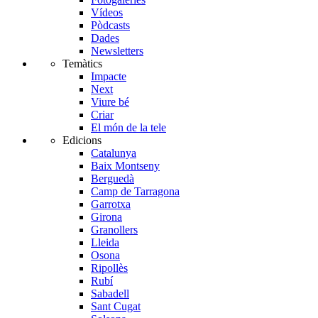
Vídeos
Pòdcasts
Dades
Newsletters
Temàtics
Impacte
Next
Viure bé
Criar
El món de la tele
Edicions
Catalunya
Baix Montseny
Berguedà
Camp de Tarragona
Garrotxa
Girona
Granollers
Lleida
Osona
Ripollès
Rubí
Sabadell
Sant Cugat