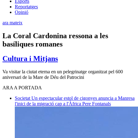
Esports
Reportatges
Opinió
ara mateix
La Coral Cardonina ressona a les
basíliques romanes
Cultura i Mitjans
Va visitar la ciutat eterna en un pelegrinatge organitzat pel 600
aniversari de la Mare de Déu del Patrocini
ARA A PORTADA
Societat
Un espectacular estol de cigonyes anuncia a Manresa
l'inici de la migració cap a l'Àfrica
Pere Fontanals