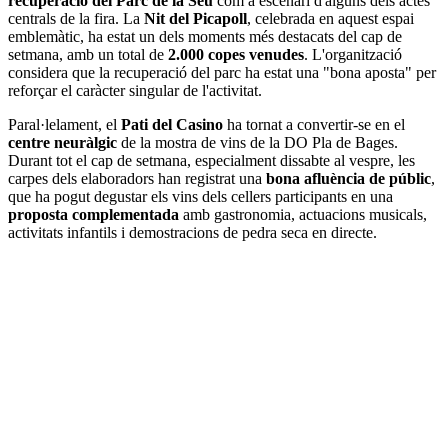
recuperació del Parc de la Seu
com a escenari d'alguns dels actes
centrals de la fira. La
Nit del Picapoll
, celebrada en aquest espai
emblemàtic, ha estat un dels moments més destacats del cap de
setmana, amb un total de
2.000 copes venudes
. L'organització
considera que la recuperació del parc ha estat una "bona aposta" per
reforçar el caràcter singular de l'activitat.
Paral·lelament, el
Pati del Casino
ha tornat a convertir-se en el
centre neuràlgic
de la mostra de vins de la DO Pla de Bages.
Durant tot el cap de setmana, especialment dissabte al vespre, les
carpes dels elaboradors han registrat una
bona afluència de públic
,
que ha pogut degustar els vins dels cellers participants en una
proposta complementada
amb gastronomia, actuacions musicals,
activitats infantils i demostracions de pedra seca en directe.