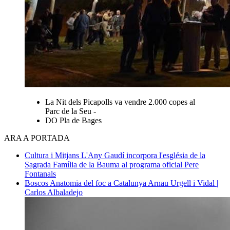
La Nit dels Picapolls va vendre 2.000 copes al
Parc de la Seu -
DO Pla de Bages
ARA A PORTADA
Cultura i Mitjans
L'Any Gaudí incorpora l'església de la
Sagrada Família de la Bauma al programa oficial
Pere
Fontanals
Boscos
Anatomia del foc a Catalunya
Arnau Urgell i Vidal |
Carlos Albaladejo