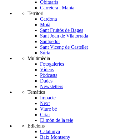
Obituaris
Carretera i Manta
Territori
Cardona
Moià
Sant Fruitós de Bages
Sant Joan de Vilatorrada
Santpedor
Sant Vicenç de Castellet
Súria
Multimèdia
Fotogaleries
Vídeos
Pòdcasts
Dades
Newsletters
Temàtics
Impacte
Next
Viure bé
Criar
El món de la tele
Edicions
Catalunya
Baix Montseny