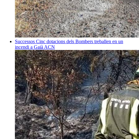
Successos
Cinc dotacions dels Bombers treballen en un
incendi a Gaià
ACN