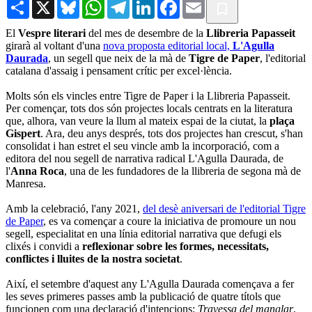
Share
X
Bluesky
WhatsApp
Telegram
LinkedIn
Facebook
Email
El
Vespre literari
del mes de desembre de la
Llibreria Papasseit
girarà al voltant d'una
nova proposta editorial local,
L'Agulla
Daurada
, un segell que neix de la mà de
Tigre de Paper
, l'editorial
catalana d'assaig i pensament crític per excel·lència.
Molts són els vincles entre Tigre de Paper i la Llibreria Papasseit.
Per començar, tots dos són projectes locals centrats en la literatura
que, alhora, van veure la llum al mateix espai de la ciutat, la
plaça
Gispert
. Ara, deu anys després, tots dos projectes han crescut, s'han
consolidat i han estret el seu vincle amb la incorporació, com a
editora del nou segell de narrativa radical L'Agulla Daurada, de
l'
Anna Roca
, una de les fundadores de la llibreria de segona mà de
Manresa.
Amb la celebració, l'any 2021,
del desè aniversari de l'editorial Tigre
de Paper
, es va començar a coure la iniciativa de promoure un nou
segell, especialitat en una línia editorial narrativa que defugi els
clixés i convidi a
reflexionar sobre les formes, necessitats,
conflictes i lluites de la nostra societat
.
Així, el setembre d'aquest any L'Agulla Daurada començava a fer
les seves primeres passes amb la publicació de quatre títols que
funcionen com una declaració d'intencions:
Travessa del manglar
,