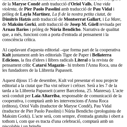
de la
Maryse Condé
amb traducció d'
Oriol Valls
,
Una vida
violenta
, de
Pier Paolo Pasolini
amb traducció de
Pau Vidal
i
pròleg de
Layla Martínez
,
La fi de la nostra petita ciutat
, de
Dimitris Hatzís
amb traducció de
Montserrat Gallart
, i
La Mare
,
de
Maksim Gorki
, amb traducció de
Josep M. Güell
revisada per
Arnau Barios
i pròleg de
Núria Bendicho
. Narrativa de qualitat
que, a més, funcioni com a porta d'entrada al pensament i la
consciència crítica.
Al capdavant d'aquesta editorial –que forma part de la cooperativa
Kult
juntament amb les editorials Tigre de Paper i
Bellaterra
Edicions
, la fira d'idees i llibres radicals
Literal
o la revista de
pensament crític
Catarsi Magazín
– hi trobem l'Anna Roca, una de
les fundadores de la Llibreria Papasseit.
Aquest dijous 15 de desembre, Kult vol presentar el nou projecte
editorial a la ciutat que l'ha vist néixer i créixer. Serà a les 7 de la
tarda a la Llibreria Papasseit (carrer Barcelona, 25. Manresa). L'acte
serà conduit per
Laia Altarriba
, responsable de comunicació de la
cooperativa, i comptarà amb les intervencions d'Anna Roca
(editora), Oriol Valls (traductor de Maryse Condé), Pau Vidal
(traductor de Pier Paolo Pasolini) i Núria Bendicho (prologuista de
Maksim Gorki). L'acte serà, com sempre, d'entrada gratuïta i obert a
tothom i, com que es tracta d'una celebració, comptarà amb un
piscolabis i un brindis.