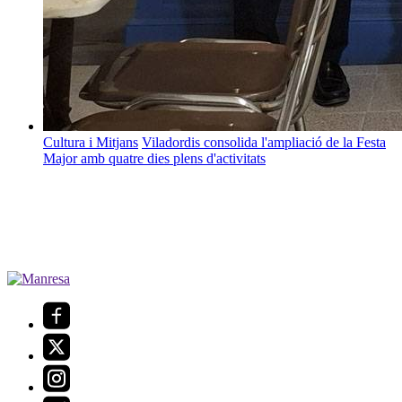
Cultura i Mitjans
Viladordis consolida l'ampliació de la Festa
Major amb quatre dies plens d'activitats