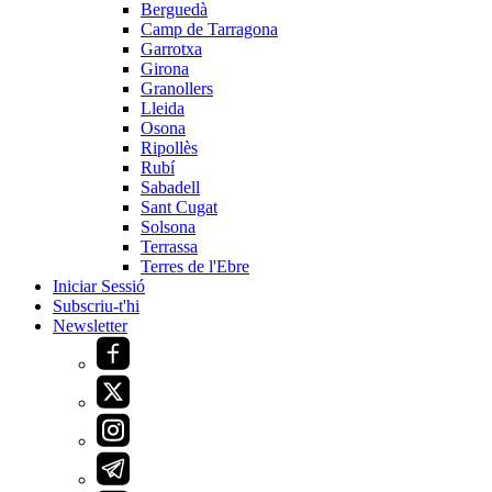
Berguedà
Camp de Tarragona
Garrotxa
Girona
Granollers
Lleida
Osona
Ripollès
Rubí
Sabadell
Sant Cugat
Solsona
Terrassa
Terres de l'Ebre
Iniciar Sessió
Subscriu-t'hi
Newsletter