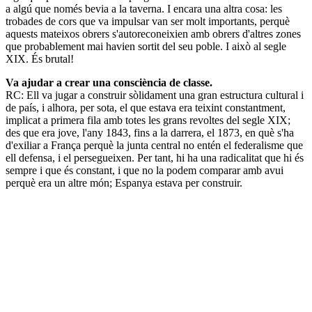
a algú que només bevia a la taverna. I encara una altra cosa: les
trobades de cors que va impulsar van ser molt importants, perquè
aquests mateixos obrers s'autoreconeixien amb obrers d'altres zones
que probablement mai havien sortit del seu poble. I això al segle
XIX. És brutal!
Va ajudar a crear una consciència de classe.
RC: Ell va jugar a construir sòlidament una gran estructura cultural i
de país, i alhora, per sota, el que estava era teixint constantment,
implicat a primera fila amb totes les grans revoltes del segle XIX;
des que era jove, l'any 1843, fins a la darrera, el 1873, en què s'ha
d'exiliar a França perquè la junta central no entén el federalisme que
ell defensa, i el persegueixen. Per tant, hi ha una radicalitat que hi és
sempre i que és constant, i que no la podem comparar amb avui
perquè era un altre món; Espanya estava per construir.