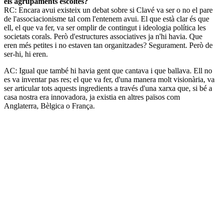
els agrupaments escoltes?
RC: Encara avui existeix un debat sobre si Clavé va ser o no el pare
de l'associacionisme tal com l'entenem avui. El que està clar és que
ell, el que va fer, va ser omplir de contingut i ideologia política les
societats corals. Però d'estructures associatives ja n'hi havia. Que
eren més petites i no estaven tan organitzades? Segurament. Però de
ser-hi, hi eren.
AC: Igual que també hi havia gent que cantava i que ballava. Ell no
es va inventar pas res; el que va fer, d'una manera molt visionària, va
ser articular tots aquests ingredients a través d'una xarxa que, si bé a
casa nostra era innovadora, ja existia en altres països com
Anglaterra, Bèlgica o França.