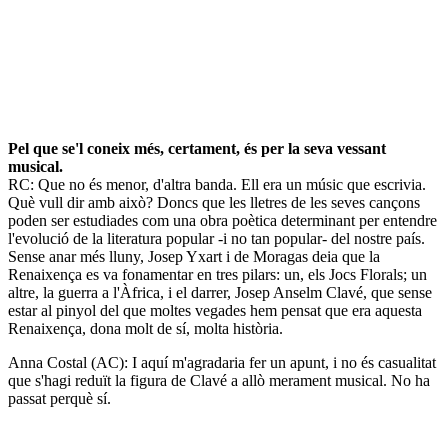
Pel que se'l coneix més, certament, és per la seva vessant
musical.
RC: Que no és menor, d'altra banda. Ell era un músic que escrivia.
Què vull dir amb això? Doncs que les lletres de les seves cançons
poden ser estudiades com una obra poètica determinant per entendre
l'evolució de la literatura popular -i no tan popular- del nostre país.
Sense anar més lluny, Josep Yxart i de Moragas deia que la
Renaixença es va fonamentar en tres pilars: un, els Jocs Florals; un
altre, la guerra a l'Àfrica, i el darrer, Josep Anselm Clavé, que sense
estar al pinyol del que moltes vegades hem pensat que era aquesta
Renaixença, dona molt de sí, molta història.
Anna Costal (AC): I aquí m'agradaria fer un apunt, i no és casualitat
que s'hagi reduït la figura de Clavé a allò merament musical. No ha
passat perquè sí.