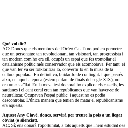
Què vol dir?
AC: Doncs que els membres de l'Orfeó Català no podien permetre
que un personatge tan revolucionari, tan visionari, tan progressista i
tan modern com ho era ell, ocupés un espai que fes trontollar el
catalanisme polític més conservador que els acomboiava. Per tant, el
que van fer va ser folkloritzar-lo, convertir-lo en la musa de la
cultura popular... En definitiva, buidar-lo de contingut. I que passés
això, en aquella època (estem parlant de finals del segle XIX), no
era un cas aïllat. En la meva tesi doctoral ho explico: els castells, les
sardanes i el cant coral eren tan republicanes que van haver-se de
neutralitzar. Ocupaven l'espai públic, i aquest no es podia
descontrolar. L'única manera que tenien de matar el republicanisme
era aquesta.
Aquest Any Clavé, doncs, servirà per treure la pols a un llegat
obviat (o silenciat).
AC: Sí; ens donarà l'oportunitat, a tots aquells que l'hem estudiat des