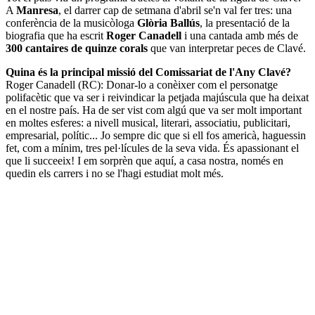
A
Manresa
, el darrer cap de setmana d'abril se'n val fer tres: una
conferència de la musicòloga
Glòria Ballús
, la presentació de la
biografia que ha escrit
Roger Canadell
i una cantada amb més de
300 cantaires de quinze corals
que van interpretar peces de Clavé.
Quina és la principal missió del Comissariat de l'Any Clavé?
Roger Canadell (RC): Donar-lo a conèixer com el personatge
polifacètic que va ser i reivindicar la petjada majúscula que ha deixat
en el nostre país. Ha de ser vist com algú que va ser molt important
en moltes esferes: a nivell musical, literari, associatiu, publicitari,
empresarial, polític... Jo sempre dic que si ell fos americà, haguessin
fet, com a mínim, tres pel·lícules de la seva vida. És apassionant el
que li succeeix! I em sorprèn que aquí, a casa nostra, només en
quedin els carrers i no se l'hagi estudiat molt més.