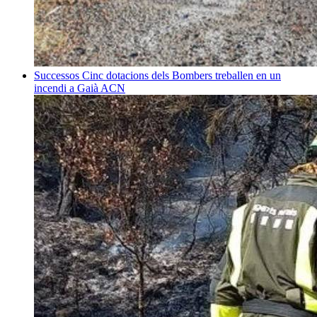
Successos
Cinc dotacions dels Bombers treballen en un
incendi a Gaià
ACN