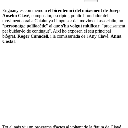
Enguany es commemora el
bicentenari del naixement de Josep
Anselm Clavé
, compositor, escriptor, polític i fundador del
moviment coral a Catalunya i impulsor del moviment associatiu, un
"
personatge polifacètic
" al que
s'ha volgut mitificar
, "precisament
per buidar-lo de contingut". Així ho exposen el seu principal
biògraf,
Roger Canadell
, i la comissariada de l'Any Clavé,
Anna
Costal
.
Tot el país viu un programa d'actes al voltant de la figura de Clavé.