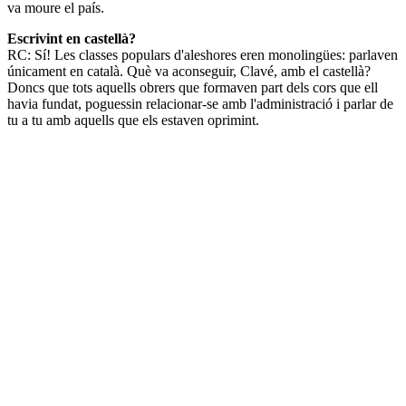
va moure el país.
Escrivint en castellà?
RC: Sí! Les classes populars d'aleshores eren monolingües: parlaven
únicament en català. Què va aconseguir, Clavé, amb el castellà?
Doncs que tots aquells obrers que formaven part dels cors que ell
havia fundat, poguessin relacionar-se amb l'administració i parlar de
tu a tu amb aquells que els estaven oprimint.