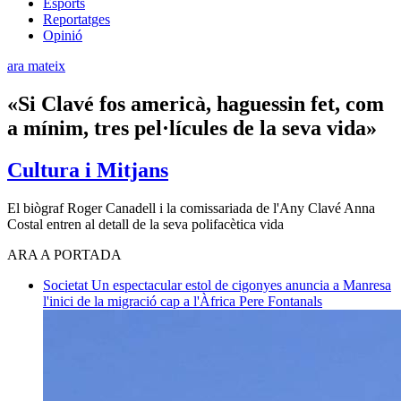
Esports
Reportatges
Opinió
ara mateix
«Si Clavé fos americà, haguessin fet, com
a mínim, tres pel·lícules de la seva vida»
Cultura i Mitjans
El biògraf Roger Canadell i la comissariada de l'Any Clavé Anna
Costal entren al detall de la seva polifacètica vida
ARA A PORTADA
Societat
Un espectacular estol de cigonyes anuncia a Manresa
l'inici de la migració cap a l'Àfrica
Pere Fontanals