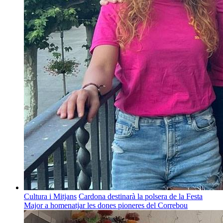
Cultura i Mitjans
Cardona destinarà la polsera de la Festa
Major a homenatjar les dones pioneres del Correbou