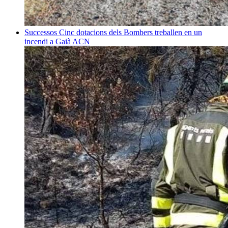
Successos
Cinc dotacions dels Bombers treballen en un
incendi a Gaià
ACN