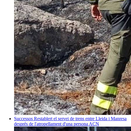
Successos
Restablert el servei de trens entre Lleida i Manresa
després de l'atropellament d'una persona
ACN