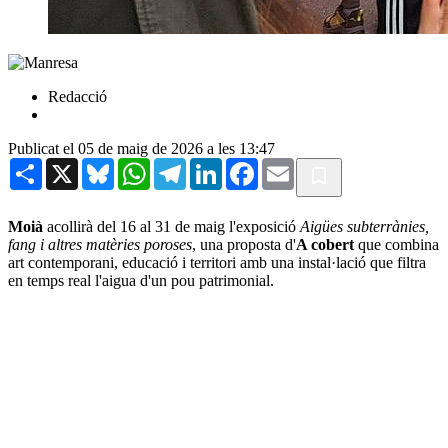
Redacció
Publicat el 05 de maig de 2026 a les 13:47
Share
X
Bluesky
WhatsApp
Telegram
LinkedIn
Facebook
Email
Moià
acollirà del 16 al 31 de maig l'exposició
Aigües subterrànies,
fang i altres matèries poroses
, una proposta d'
A
cobert
que combina
art contemporani, educació i territori amb una instal·lació que filtra
en temps real l'aigua d'un pou patrimonial.