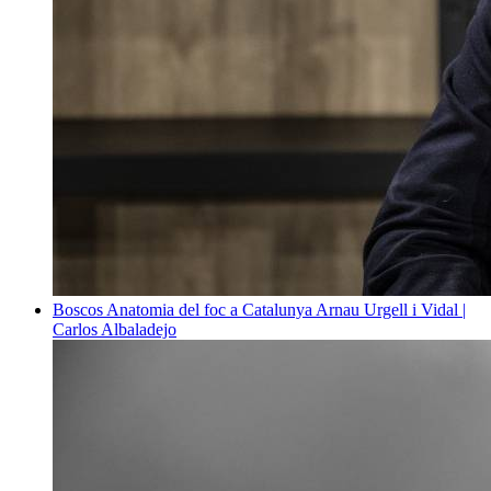
Boscos
Anatomia del foc a Catalunya
Arnau Urgell i Vidal |
Carlos Albaladejo