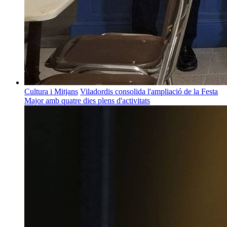
Cultura i Mitjans
Viladordis consolida l'ampliació de la Festa
Major amb quatre dies plens d'activitats