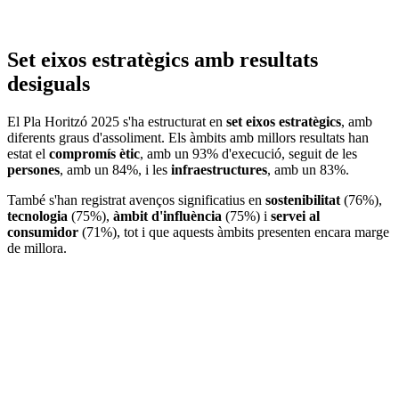
Set eixos estratègics amb resultats
desiguals
El Pla Horitzó 2025 s'ha estructurat en
set eixos estratègics
, amb
diferents graus d'assoliment. Els àmbits amb millors resultats han
estat el
compromís ètic
, amb un 93% d'execució, seguit de les
persones
, amb un 84%, i les
infraestructures
, amb un 83%.
També s'han registrat avenços significatius en
sostenibilitat
(76%),
tecnologia
(75%),
àmbit d'influència
(75%) i
servei al
consumidor
(71%), tot i que aquests àmbits presenten encara marge
de millora.