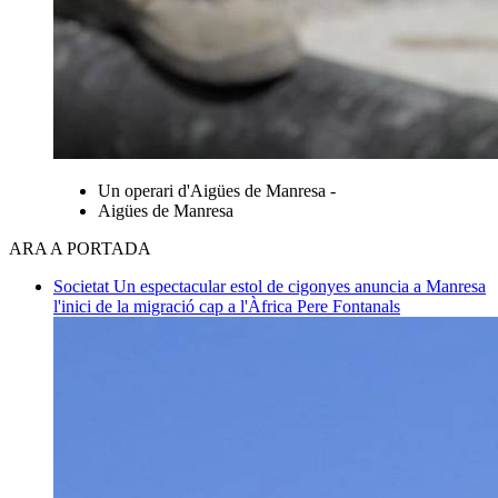
Un operari d'Aigües de Manresa -
Aigües de Manresa
ARA A PORTADA
Societat
Un espectacular estol de cigonyes anuncia a Manresa
l'inici de la migració cap a l'Àfrica
Pere Fontanals