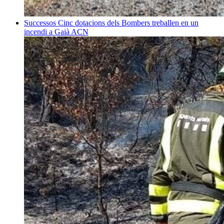
Successos
Cinc dotacions dels Bombers treballen en un
incendi a Gaià
ACN