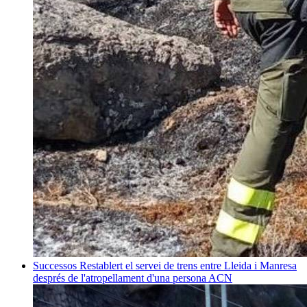
Successos
Restablert el servei de trens entre Lleida i Manresa
després de l'atropellament d'una persona
ACN