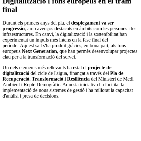
Digitalització i fons europeus en el tram
final
Durant els primers anys del pla, el
desplegament va ser
progressiu
, amb avenços destacats en àmbits com les persones i les
infraestructures. En canvi, la digitalització i la sostenibilitat han
experimentat un impuls més intens en la fase final del
període. Aquest salt s'ha produït gràcies, en bona part, als fons
europeus
Next Generation
, que han permès desenvolupar projectes
clau per a la transformació del servei.
Un dels elements més rellevants ha estat el
projecte de
digitalització
del cicle de l'aigua, finançat a través del
Pla de
Recuperació, Transformació i Resiliència
del Ministeri de Medi
Ambient i Repte Demogràfic. Aquesta iniciativa ha facilitat la
implementació de nous sistemes de gestió i ha millorat la capacitat
d'anàlisi i presa de decisions.