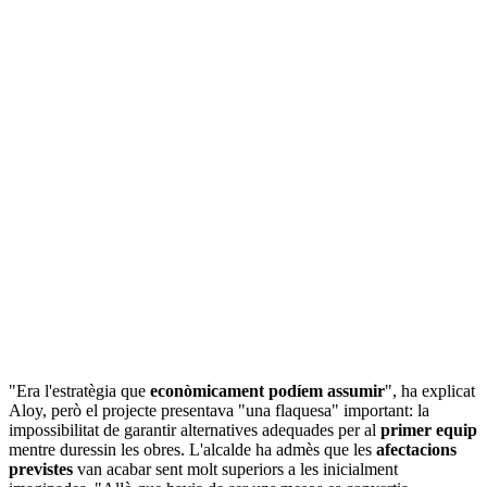
"Era l'estratègia que
econòmicament podíem assumir
", ha explicat
Aloy, però el projecte presentava "una flaquesa" important: la
impossibilitat de garantir alternatives adequades per al
primer equip
mentre duressin les obres. L'alcalde ha admès que les
afectacions
previstes
van acabar sent molt superiors a les inicialment