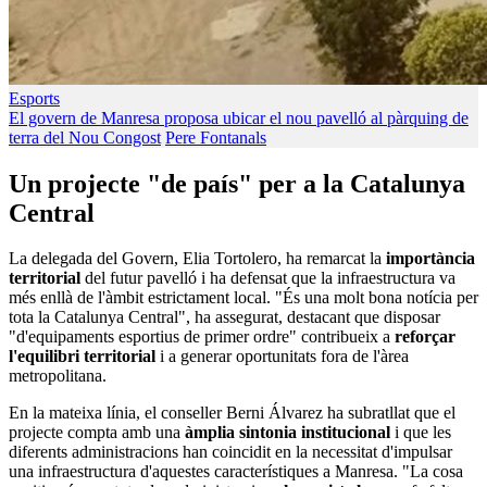
Esports
El govern de Manresa proposa ubicar el nou pavelló al pàrquing de
terra del Nou Congost
Pere Fontanals
Un projecte "de país" per a la Catalunya
Central
La delegada del Govern, Elia Tortolero, ha remarcat la
importància
territorial
del futur pavelló i ha defensat que la infraestructura va
més enllà de l'àmbit estrictament local. "És una molt bona notícia per
tota la Catalunya Central", ha assegurat, destacant que disposar
"d'equipaments esportius de primer ordre" contribueix a
reforçar
l'equilibri territorial
i a generar oportunitats fora de l'àrea
metropolitana.
En la mateixa línia, el conseller Berni Álvarez ha subratllat que el
projecte compta amb una
àmplia sintonia institucional
i que les
diferents administracions han coincidit en la necessitat d'impulsar
una infraestructura d'aquestes característiques a Manresa. "La cosa