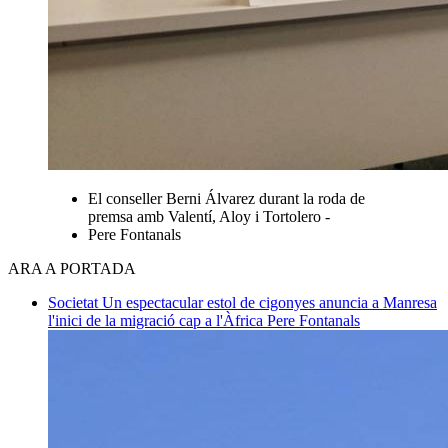
El conseller Berni Álvarez durant la roda de
premsa amb Valentí, Aloy i Tortolero -
Pere Fontanals
ARA A PORTADA
Societat
Un espectacular estol de cigonyes anuncia a Manresa
l'inici de la migració cap a l'Àfrica
Pere Fontanals