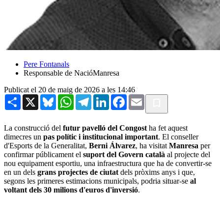
Pere Fontanals
Responsable de NacióManresa
Publicat el 20 de maig de 2026 a les 14:46
Share
X
Bluesky
WhatsApp
Telegram
LinkedIn
Facebook
Email
La construcció del
futur pavelló del Congost
ha fet aquest
dimecres un
pas polític i institucional important
. El conseller
d'Esports de la Generalitat,
Berni Álvarez
, ha visitat
Manresa
per
confirmar públicament el
suport del Govern català
al projecte del
nou equipament esportiu, una infraestructura que ha de convertir-se
en un dels
grans projectes de ciutat
dels pròxims anys i que,
segons les primeres estimacions municipals, podria situar-se
al
voltant dels 30 milions d'euros d'inversió
.