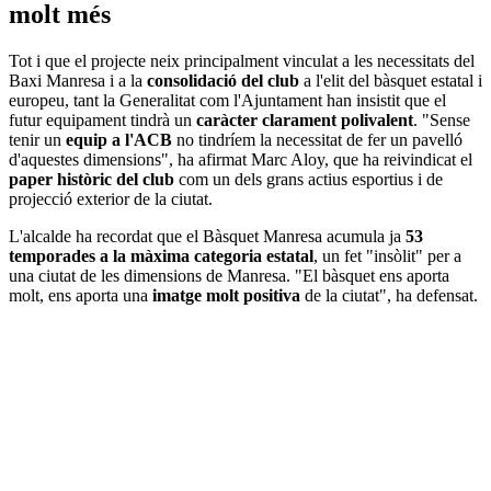
molt més
Tot i que el projecte neix principalment vinculat a les necessitats del
Baxi Manresa i a la
consolidació del club
a l'elit del bàsquet estatal i
europeu, tant la Generalitat com l'Ajuntament han insistit que el
futur equipament tindrà un
caràcter clarament polivalent
. "Sense
tenir un
equip a l'ACB
no tindríem la necessitat de fer un pavelló
d'aquestes dimensions", ha afirmat Marc Aloy, que ha reivindicat el
paper històric del club
com un dels grans actius esportius i de
projecció exterior de la ciutat.
L'alcalde ha recordat que el Bàsquet Manresa acumula ja
53
temporades a la màxima categoria estatal
, un fet "insòlit" per a
una ciutat de les dimensions de Manresa. "El bàsquet ens aporta
molt, ens aporta una
imatge molt positiva
de la ciutat", ha defensat.