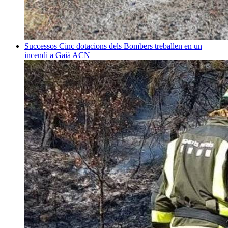
Successos
Cinc dotacions dels Bombers treballen en un
incendi a Gaià
ACN